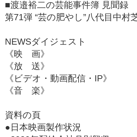
■渡邉裕二の芸能事件簿 見聞録
第71弾 “芸の肥やし”八代目中村
NEWSダイジェスト
《映 画》
《放 送》
《ビデオ・動画配信・IP》
《音 楽》
資料の頁
●日本映画製作状況