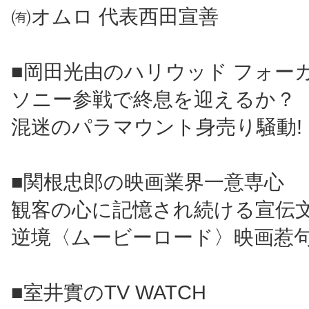
㈲オムロ 代表西田宣善
■岡田光由のハリウッド フォー
ソニー参戦で終息を迎えるか？
混迷のパラマウント身売り騒動!
■関根忠郎の映画業界一意専心
観客の心に記憶され続ける宣伝文
逆境〈ムービーロード〉映画惹
■室井實のTV WATCH