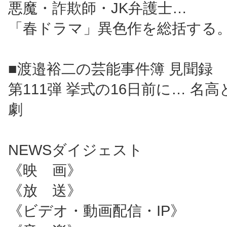
悪魔・詐欺師・JK弁護士…
「春ドラマ」異色作を総括する
■渡邉裕二の芸能事件簿 見聞録
第111弾 挙式の16日前に… 名
劇
NEWSダイジェスト
《映 画》
《放 送》
《ビデオ・動画配信・IP》