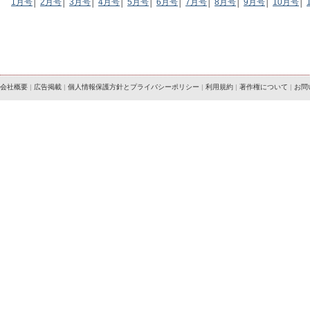
1月号
│
2月号
│
3月号
│
4月号
│
5月号
│
6月号
│
7月号
│
8月号
│
9月号
│
10月号
│
会社概要
|
広告掲載
|
個人情報保護方針とプライバシーポリシー
|
利用規約
|
著作権について
|
お問