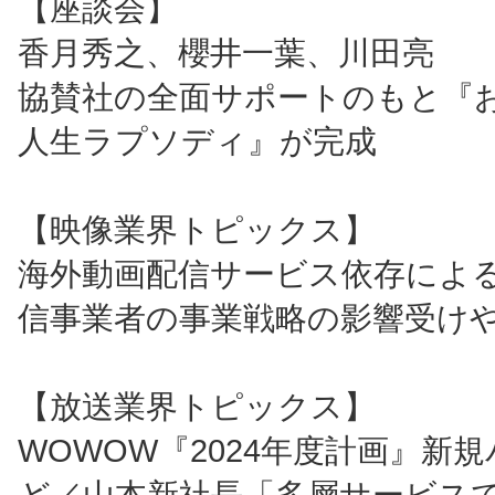
【座談会】
香月秀之、櫻井一葉、川田亮
協賛社の全面サポートのもと『お
人生ラプソディ』が完成
【映像業界トピックス】
海外動画配信サービス依存によ
信事業者の事業戦略の影響受け
【放送業界トピックス】
WOWOW『2024年度計画』新
ど／山本新社長「多層サービス