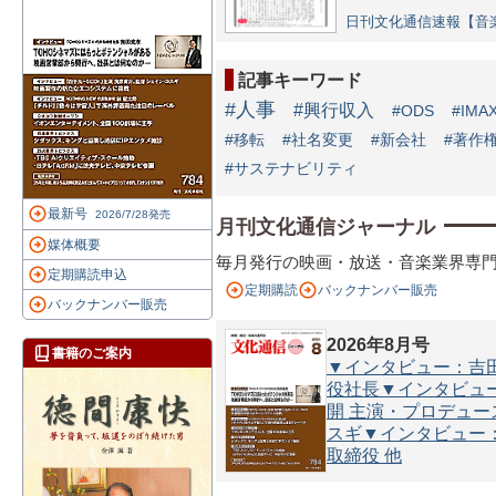
日刊文化通信速報【音楽
記事キーワード
#人事
#興行収入
#ODS
#IMA
#移転
#社名変更
#新会社
#著作
#サステナビリティ
最新号
2026/7/28発売
月刊文化通信ジャーナル
媒体概要
毎月発行の映画・放送・音楽業界専門誌
定期購読申込
定期購読
バックナンバー販売
バックナンバー販売
2026年8月号
書籍のご案内
▼インタビュー：吉田
役社長▼インタビュー
開 主演・プロデュー
スギ▼インタビュー：林
取締役 他