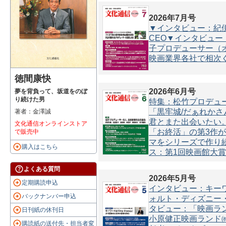
2026年7月号
▼インタビュー：紀伊宗之
CEO▼インタビュ
子プロデューサー（
映画業界各社で相次ぐ
徳間康快
2026年6月号
夢を背負って、坂道をのぼ
り続けた男
特集：松竹プロデュ
「黒牢城/だぁれかさ
著者：金澤誠
君とまた出会いたい
文化通信オンラインストア
「お終活」の第3作
で販売中
マをシリーズで作り
購入はこちら
ス：第1回映画館大賞
よくある質問
2026年5月号
定期購読申込
インタビュー：キーワー
バックナンバー申込
ォルト・ディズニー
タビュー：「映画ラ
日刊紙の休刊日
小原健正映画ランド㈱E
購読紙の送付先・担当者変