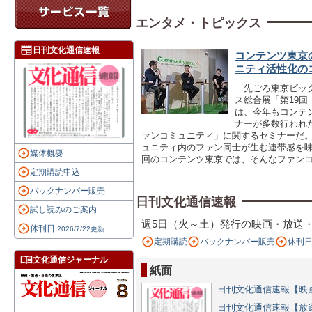
エンタメ・トピックス
日刊文化通信速報
コンテンツ東京
ニティ活性化の
先ごろ東京ビッグ
ス総合展「第19回
は、今年もコンテ
ナーが多数行われ
ァンコミュニティ」に関するセミナーだ
ュニティ内のファン同士が生む連帯感を
媒体概要
回のコンテンツ東京では、そんなファン
定期購読申込
バックナンバー販売
日刊文化通信速報
試し読みのご案内
週5日（火～土）発行の映画・放送
休刊日
2026/7/22更新
定期購読
バックナンバー販売
休刊日（
文化通信ジャーナル
紙面
日刊文化通信速報【映画
日刊文化通信速報【放送