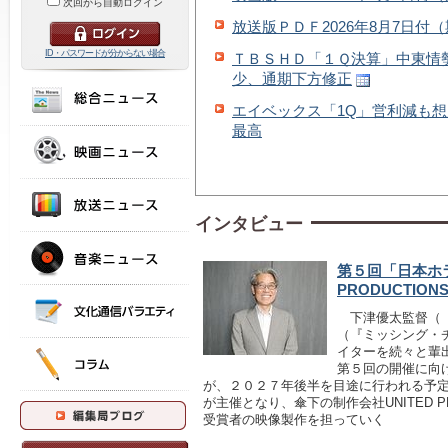
次回から自動ログイン
放送版ＰＤＦ2026年8月7日付
ID・パスワードが分からない場合
ＴＢＳＨＤ「１Ｑ決算」中東情
少、通期下方修正
エイベックス「1Q」営利減も
最高
インタビュー
第５回「日本ホラ
PRODUCTI
下津優太監督（『
（『ミッシング・
イターを続々と輩
第５回の開催に向
が、２０２７年後半を目途に行われる予定だ。
が主催となり、傘下の制作会社UNITED P
受賞者の映像製作を担っていく