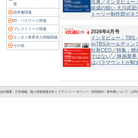
任者／インタビュー
更
組成の狙い 大川武
請求書関連
トーリー制作部ゼネ
ID・パスワード関連
プレスリリース関連
2026年4月号
インタビュー：TBS
エンタメ業界求人情報関連
㈱TBSホールディング
その他
社長CEO／特集：映
ではない”／映画業
はパラマウントが制す
会社概要
|
広告掲載
|
個人情報保護方針とプライバシーポリシー
|
利用規約
|
著作権について
|
お問