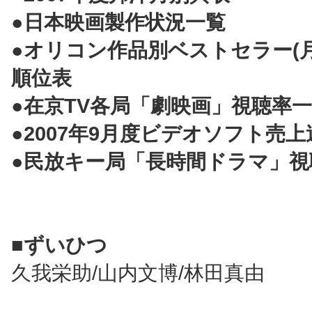
●日本映画製作状況一覧
●オリコン作品別ベストセラー(
順位表
●在京TV各局「劇映画」視聴率
●2007年9月度ビデオソフト売上
●民放キー局「長時間ドラマ」視
■ずいひつ
久我栄助/山内文博/林田真由