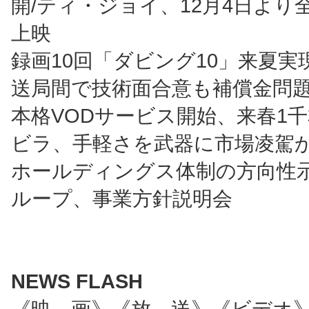
開/ティ・ジョイ、12月4日より全
上映
録画10回「ダビング10」来夏実
送局間で技術面合意も補償金問
本格VODサービス開始、来春1千
ビラ、手軽さを武器に市場凌駕
ホールディングス体制の方向性示
ループ、事業方針説明会
NEWS FLASH
《映 画》《放 送》《ビデオ