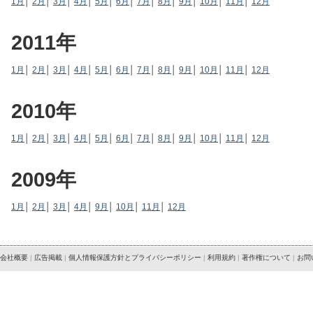
1月
│
2月
│
3月
│
4月
│
5月
│
6月
│
7月
│
8月
│
9月
│
10月
│
11月
│
12月
2011年
1月
│
2月
│
3月
│
4月
│
5月
│
6月
│
7月
│
8月
│
9月
│
10月
│
11月
│
12月
2010年
1月
│
2月
│
3月
│
4月
│
5月
│
6月
│
7月
│
8月
│
9月
│
10月
│
11月
│
12月
2009年
1月
│
2月
│
3月
│
4月
│
9月
│
10月
│
11月
│
12月
会社概要
|
広告掲載
|
個人情報保護方針とプライバシーポリシー
|
利用規約
|
著作権について
|
お問