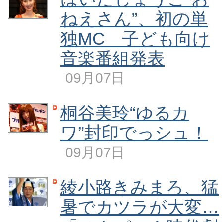
ねえさん”、初の単
独MC 子ども向け
音楽番組発表
09月07日
桐谷美玲“ゆるカ
ワ”封印でっシュ！
09月07日
綾小路きみまろ、猛
暑でカツラが大変…