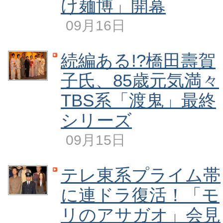
け麺博」開幕
09月16日
続編ある!?橋田壽賀
子氏、85歳元気満々
TBS系「渡鬼」最終
シリーズ
09月15日
テレ東系プライム帯
に連ドラ復活！「モ
リのアサガオ」会見