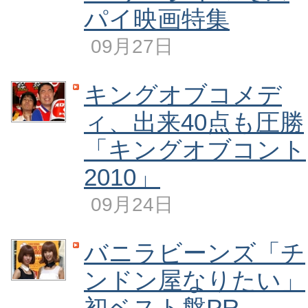
パイ映画特集
09月27日
キングオブコメデ
ィ、出来40点も圧勝
「キングオブコント
2010」
09月24日
バニラビーンズ「チ
ンドン屋なりたい」
初ベスト盤PR