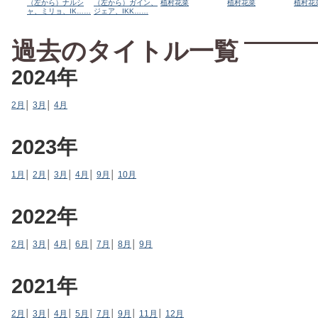
（左から）ナルシ
（左から）ガイン、
植村花菜
植村花菜
植村花
ャ、ミリョ、IK……
ジェア、IKK……
過去のタイトル一覧
2024年
2月
│
3月
│
4月
2023年
1月
│
2月
│
3月
│
4月
│
9月
│
10月
2022年
2月
│
3月
│
4月
│
6月
│
7月
│
8月
│
9月
2021年
2月
│
3月
│
4月
│
5月
│
7月
│
9月
│
11月
│
12月