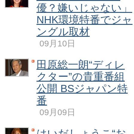
優？嫌いじゃない」
NHK環境特番でジャ
ングル取材
09月10日
田原総一朗“ディレ
クター”の貴重番組
公開 BSジャパン特
番
09月09日
はいだしょうこ“お