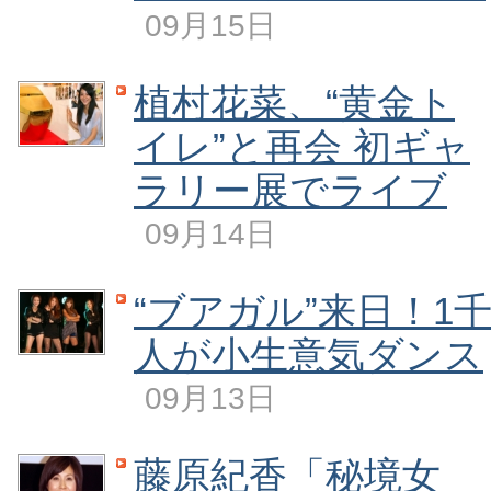
09月15日
植村花菜、“黄金ト
イレ”と再会 初ギャ
ラリー展でライブ
09月14日
“ブアガル”来日！1
人が小生意気ダンス
09月13日
藤原紀香「秘境女