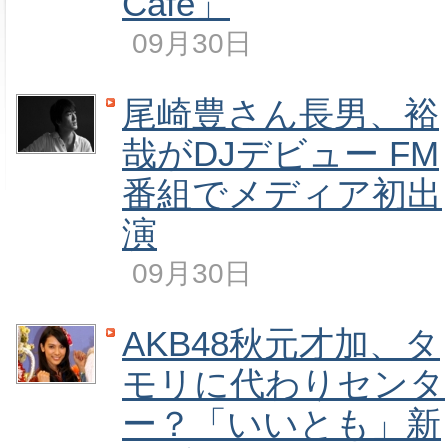
Cafe」
09月30日
尾崎豊さん長男、裕
哉がDJデビュー FM
番組でメディア初出
演
09月30日
AKB48秋元才加、タ
モリに代わりセンタ
ー？「いいとも」新