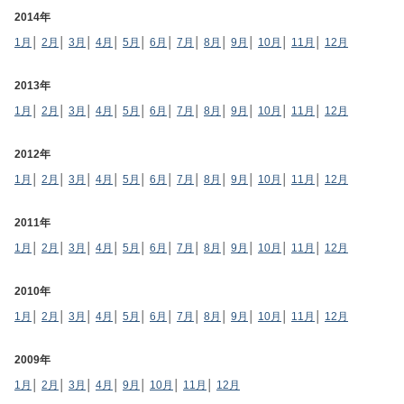
2014年
1月
│
2月
│
3月
│
4月
│
5月
│
6月
│
7月
│
8月
│
9月
│
10月
│
11月
│
12月
2013年
1月
│
2月
│
3月
│
4月
│
5月
│
6月
│
7月
│
8月
│
9月
│
10月
│
11月
│
12月
2012年
1月
│
2月
│
3月
│
4月
│
5月
│
6月
│
7月
│
8月
│
9月
│
10月
│
11月
│
12月
2011年
1月
│
2月
│
3月
│
4月
│
5月
│
6月
│
7月
│
8月
│
9月
│
10月
│
11月
│
12月
2010年
1月
│
2月
│
3月
│
4月
│
5月
│
6月
│
7月
│
8月
│
9月
│
10月
│
11月
│
12月
2009年
1月
│
2月
│
3月
│
4月
│
9月
│
10月
│
11月
│
12月