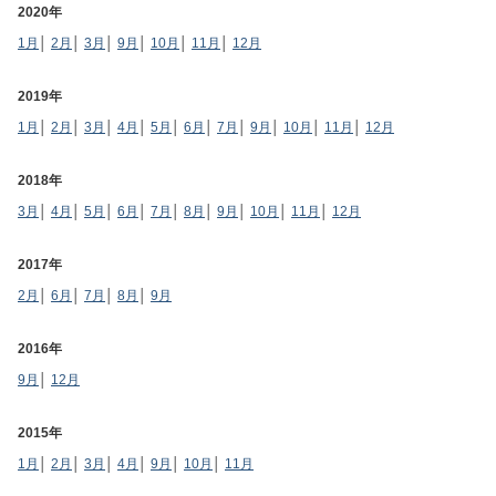
2020年
1月
│
2月
│
3月
│
9月
│
10月
│
11月
│
12月
2019年
1月
│
2月
│
3月
│
4月
│
5月
│
6月
│
7月
│
9月
│
10月
│
11月
│
12月
2018年
3月
│
4月
│
5月
│
6月
│
7月
│
8月
│
9月
│
10月
│
11月
│
12月
2017年
2月
│
6月
│
7月
│
8月
│
9月
2016年
9月
│
12月
2015年
1月
│
2月
│
3月
│
4月
│
9月
│
10月
│
11月