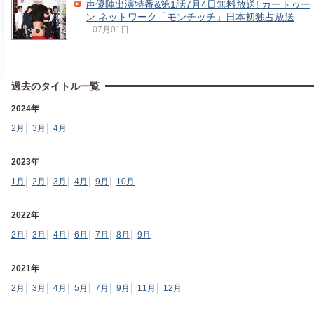
声優陣出演特番&第1話7月4日無料放送! カートゥー
ン ネットワーク「モンチッチ」日本初独占放送
07月01日
過去のタイトル一覧
2024年
2月
│
3月
│
4月
2023年
1月
│
2月
│
3月
│
4月
│
9月
│
10月
2022年
2月
│
3月
│
4月
│
6月
│
7月
│
8月
│
9月
2021年
2月
│
3月
│
4月
│
5月
│
7月
│
9月
│
11月
│
12月