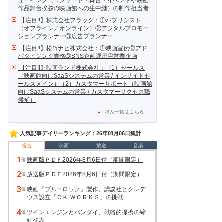
ューイング（コンサート・舞台・イベントや映画
作品舞台挨拶の映画館への生中継）の制作担当者
【注目!!】株式会社フラッグ：①パブリシスト
（オフライン／オンライン）②デジタルプロモー
ションプランナー③広告プランナー
【注目!!】松竹ナビ株式会社：①映画宣伝②アド
バタイジング業務③SNS企画運用④営業企画
【注目!!】映画ランド株式会社：（1）セールス
（映画館向けSaaSシステムの営業 / インサイドセ
ールスメイン）（2）カスタマーサポート（映画館
向けSaaSシステムの営業 / カスタマーサクセス職
候補）
求人一覧はこちら
人気記事デイリーランキング：26年08月06日集計
総合
映画
放送
音楽
映画版ＰＤＦ2026年8月6日付（期間限定）
放送版ＰＤＦ2026年8月6日付（期間限定）
映画『ブルーロック』製作、講談社とクレデ
ウス設立「ＣＫ ＷＯＲＫＳ」の挑戦
ツインエンジンとバンダイ、戦略的提携の締
結発表