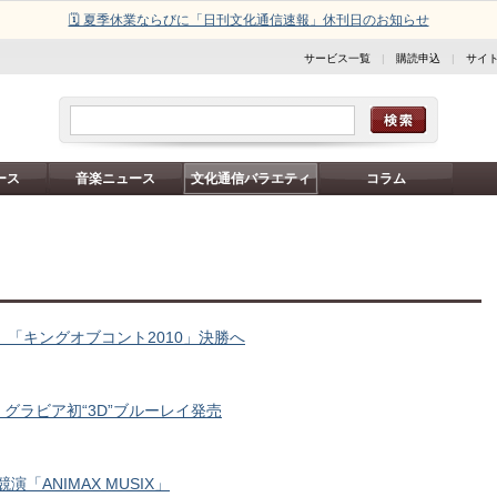
🗓️ 夏季休業ならびに「日刊文化通信速報」休刊日のお知らせ
サービス一覧
|
購読申込
|
サイ
ース
音楽ニュース
文化通信バラエティ
コラム
」 「キングオブコント2010」決勝へ
グラビア初“3D”ブルーレイ発売
演「ANIMAX MUSIX」