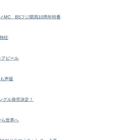
MC BSフジ開局10周年特番
人熱狂
をアピール
んも声援
シングル発売決定！
から世界へ