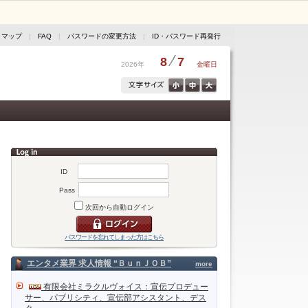
トマップ
|
FAQ
|
パスワードの変更方法
|
ID・パスワード再発行
8
7
2026年
金曜日
ID
Pass
次回から自動ログイン
パスワードを忘れてしまった方はこちら
エンタメ業界 求人情報 “ＢｕｎＪＯＢ”
more
有限会社ミラクルヴォイス：宣伝プロデュー
サー、パブリシティ、宣伝部アシスタント、デス