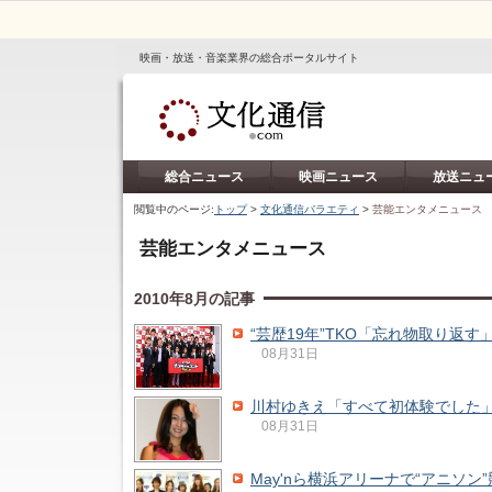
映画・放送・音楽業界の総合ポータルサイト
総合ニュース
映画ニュース
放送ニュ
閲覧中のページ:
トップ
>
文化通信バラエティ
>
芸能エンタメニュース
芸能エンタメニュース
2010年8月の記事
“芸歴19年”TKO「忘れ物取り返す
08月31日
川村ゆきえ「すべて初体験でした」
08月31日
May'nら横浜アリーナで“アニソン”競