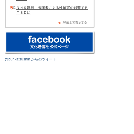
ＮＨＫ職員、出演者による性被害の影響でＰ
ＴＳＤに
10位まで表示する
@bunkatsushin からのツイート