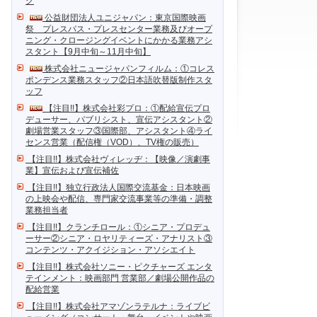
ク
公益財団法人ユニジャパン：東京国際映画
祭 プレスパス・プレスセンター業務及びオープ
ニング・クロージングイベントにかかる業務アシ
スタント【9月中旬～11月中旬】
株式会社ニュージャパンフィルム：①コレス
ポンデンス業務スタッフ②日本語吹替版制作スタ
ッフ
【注目!!】株式会社彩プロ：①配給宣伝プロ
デューサー、パブリシスト、宣伝アシスタント②
劇場営業スタッフ③国際部、アシスタント④ライ
センス営業（配信権（VOD）、TV権の販売）
【注目!!】株式会社ヴィレッヂ：【映像／演劇事
業】宣伝および宣伝補佐
【注目!!】独立行政法人国際交流基金：日本映画
の上映会や配信、専門家交流事業等の準備・調整
業務担当者
【注目!!】クランチロール：①シニア・プロデュ
ーサー②シニア・ロヤリティーズ・アナリスト③
コンテンツ・アクイジション・アソシエイト
【注目!!】株式会社ソニー・ピクチャーズ エンタ
テインメント：映画部門 営業部／劇場公開作品の
配給営業
【注目!!】株式会社アマゾンラテルナ：ライブビ