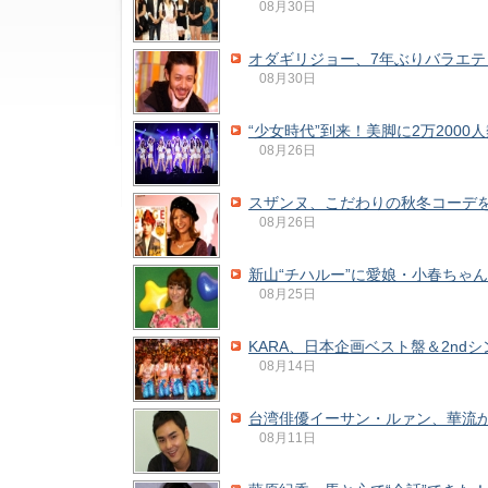
08月30日
オダギリジョー、7年ぶりバラエティ
08月30日
“少女時代”到来！美脚に2万2000
08月26日
スザンヌ、こだわりの秋冬コーデ
08月26日
新山“チハルー”に愛娘・小春ちゃ
08月25日
KARA、日本企画ベスト盤＆2nd
08月14日
台湾俳優イーサン・ルァン、華流
08月11日