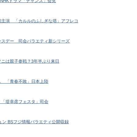
！NHKドラマ「チャンス」会見
初主演 「カルルのふしぎな塔」アフレコ
ースデー 司会バラエティ新シリーズ
ソニは親子参戦？3年半ぶり来日
し 「青春不敗」日本上陸
？「堤幸彦フェスタ」司会
ュン BSフジ情報バラエティ公開収録