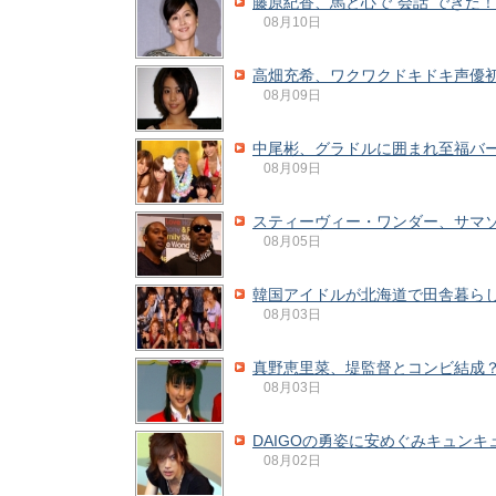
藤原紀香、馬と心で“会話”できた
08月10日
高畑充希、ワクワクドキドキ声優
08月09日
中尾彬、グラドルに囲まれ至福バ
08月09日
スティーヴィー・ワンダー、サマ
08月05日
韓国アイドルが北海道で田舎暮ら
08月03日
真野恵里菜、堤監督とコンビ結成
08月03日
DAIGOの勇姿に安めぐみキュンキ
08月02日