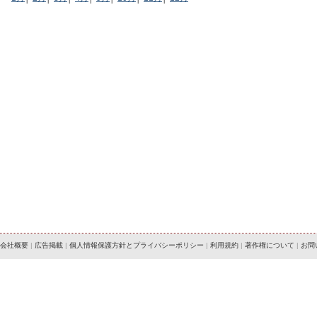
会社概要
|
広告掲載
|
個人情報保護方針とプライバシーポリシー
|
利用規約
|
著作権について
|
お問