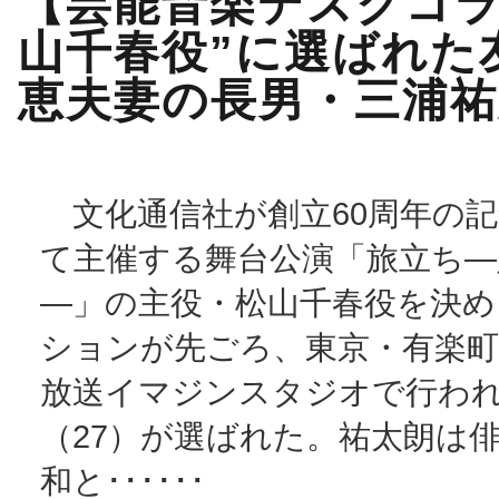
【芸能音楽デスクコラ
山千春役”に選ばれた
恵夫妻の長男・三浦祐
文化通信社が創立60周年の記
て主催する舞台公演「旅立ち―
―」の主役・松山千春役を決め
ションが先ごろ、東京・有楽
放送イマジンスタジオで行わ
（27）が選ばれた。祐太朗は
和と･･････