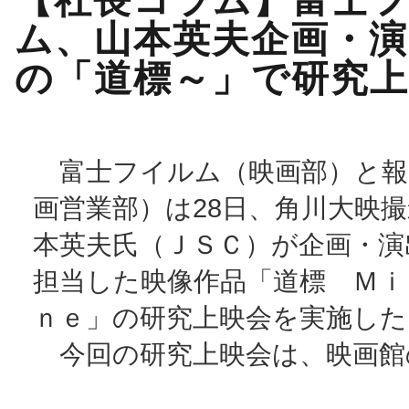
【社長コラム】富士
ム、山本英夫企画・演
の「道標～」で研究上
富士フイルム（映画部）と報
画営業部）は28日、角川大映
本英夫氏（ＪＳＣ）が企画・演
担当した映像作品「道標 Ｍｉ
ｎｅ」の研究上映会を実施した
今回の研究上映会は、映画館の･