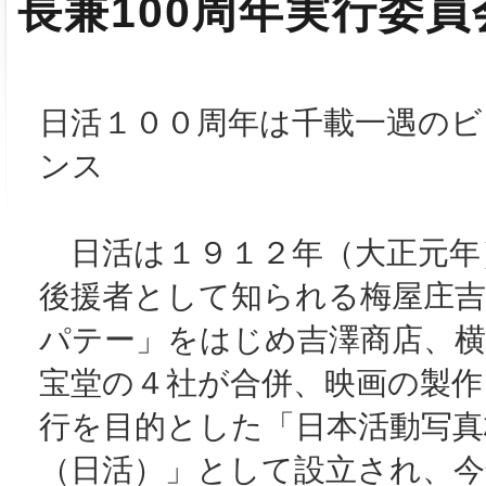
長兼100周年実行委
日活１００周年は千載一遇のビ
ンス
日活は１９１２年（大正元年
後援者として知られる梅屋庄
パテー」をはじめ吉澤商店、横
宝堂の４社が合併、映画の製作
行を目的とした「日本活動写真
（日活）」として設立され、今