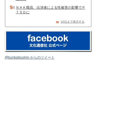
ＮＨＫ職員、出演者による性被害の影響でＰ
ＴＳＤに
10位まで表示する
@bunkatsushin からのツイート