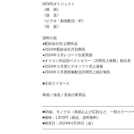
NEWSダイジェスト
《映 画》
《放 送》
《ビデオ・動画配信・IP》
《音 楽》
資料の頁
●配給会社別 公開作品
●2024年配給会社月別興収
●2024年２月レコード生産実績
●オリコン作品別ベストセラー（月間売上枚数）順位表
●2024年２月度ビデオソフト売上速報
●2024年２月度映像配信月間売上統計報告
■文化ライタース
映画／放送／音楽の業界誌
―――――――――――――――――――――――――
■B5縦、モノクロ（表紙および広告など、一部カラーペ
■価格：1,870円（税込、送料無料）
■発売日：2024年4月26日（金）
―――――――――――――――――――――――――