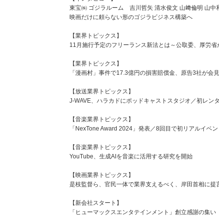
東宝㈱ ゴジラルーム 吉川哲矢 清水俊文 山﨑倫明 山中
映画だけに頼らない形のゴジラビジネス構築へ
【業界トピックス】
11月施行予定のフリーランス新法とは～公取委、厚労省
【業界トピックス】
「漫画村」事件で17.3億円の損害賠償金、原告3社が会
【放送業界トピックス】
J-WAVE、ハラカドにポッドキャストスタジオ／初レ
【音楽業界トピックス】
「NexTone Award 2024」発表／8回目で初リアル
【音楽業界トピックス】
YouTube、生成AIを音楽に活用する研究を開始
【映画業界トピックス】
是枝監督ら、官民一体で業界支えるべく、岸田首相に提
【新会社スタート】
「ヒューマックスエンタテインメント」創立感謝の集い