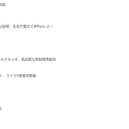
和成
が説明、文化庁委託でJFPがレク～
見
ンタルスタジオ、高品質な収録環境提供
イベント、ライブ×授賞式開催
言