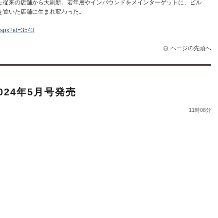
た従来の店舗から大刷新。若年層やインバウンドをメインターゲットに、ビル
を置いた店舗に生まれ変わった。
.aspx?id=3543
ページの先頭へ
24年5月号発売
11時08分