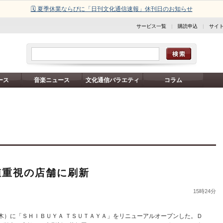
🗓️ 夏季休業ならびに「日刊文化通信速報」休刊日のお知らせ
サービス一覧
|
購読申込
|
サイ
ース
音楽ニュース
文化通信バラエティ
コラム
値重視の店舗に刷新
15時24分
木）に「ＳＨＩＢＵＹＡ ＴＳＵＴＡＹＡ」をリニューアルオープンした。Ｄ