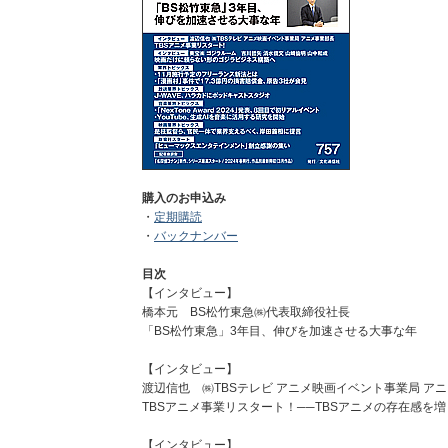
購入のお申込み
・
定期購読
・
バックナンバー
目次
【インタビュー】
橋本元 BS松竹東急㈱代表取締役社長
「BS松竹東急」3年目、伸びを加速させる大事な年
【インタビュー】
渡辺信也 ㈱TBSテレビ アニメ映画イベント事業局 ア
TBSアニメ事業リスタート！──TBSアニメの存在感を
【インタビュー】