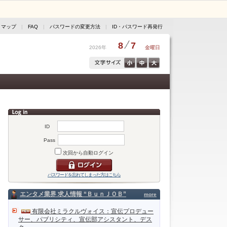
トマップ
|
FAQ
|
パスワードの変更方法
|
ID・パスワード再発行
8
7
2026年
金曜日
ID
Pass
次回から自動ログイン
パスワードを忘れてしまった方はこちら
エンタメ業界 求人情報 “ＢｕｎＪＯＢ”
more
有限会社ミラクルヴォイス：宣伝プロデュー
サー、パブリシティ、宣伝部アシスタント、デス