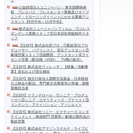
ク
公益財団法人ユニジャパン：東京国際映画
祭 プレスパス・プレスセンター業務及びオープ
ニング・クロージングイベントにかかる業務アシ
スタント【9月中旬～11月中旬】
株式会社ニュージャパンフィルム：①コレス
ポンデンス業務スタッフ②日本語吹替版制作スタ
ッフ
【注目!!】株式会社彩プロ：①配給宣伝プロ
デューサー、パブリシスト、宣伝アシスタント②
劇場営業スタッフ③国際部、アシスタント④ライ
センス営業（配信権（VOD）、TV権の販売）
【注目!!】株式会社ヴィレッヂ：【映像／演劇事
業】宣伝および宣伝補佐
【注目!!】独立行政法人国際交流基金：日本映画
の上映会や配信、専門家交流事業等の準備・調整
業務担当者
【注目!!】クランチロール：①シニア・プロデュ
ーサー②シニア・ロヤリティーズ・アナリスト③
コンテンツ・アクイジション・アソシエイト
【注目!!】株式会社ソニー・ピクチャーズ エンタ
テインメント：映画部門 営業部／劇場公開作品の
配給営業
【注目!!】株式会社アマゾンラテルナ：ライブビ