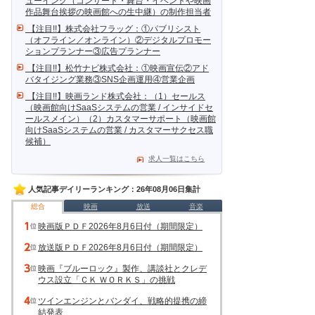
ューイング（コンサート・舞台・イベントや映画
作品舞台挨拶の映画館への生中継）の制作担当者
【注目!!】株式会社フラッグ：①パブリシスト
（オフライン／オンライン）②デジタルプロモー
ションプランナー③広告プランナー
【注目!!】松竹ナビ株式会社：①映画宣伝②アド
バタイジング業務③SNS企画運用④営業企画
【注目!!】映画ランド株式会社：（1）セールス
（映画館向けSaaSシステムの営業 / インサイドセ
ールスメイン）（2）カスタマーサポート（映画館
向けSaaSシステムの営業 / カスタマーサクセス職
候補）
求人一覧はこちら
人気記事デイリーランキング：26年08月06日集計
総合
映画
放送
音楽
映画版ＰＤＦ2026年8月6日付（期間限定）
放送版ＰＤＦ2026年8月6日付（期間限定）
映画『ブルーロック』製作、講談社とクレデ
ウス設立「ＣＫ ＷＯＲＫＳ」の挑戦
ツインエンジンとバンダイ、戦略的提携の締
結発表