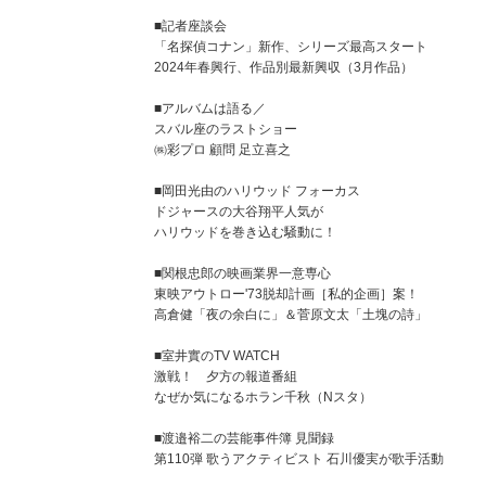
■記者座談会
「名探偵コナン」新作、シリーズ最高スタート
2024年春興行、作品別最新興収（3月作品）
■アルバムは語る／
スバル座のラストショー
㈱彩プロ 顧問 足立喜之
■岡田光由のハリウッド フォーカス
ドジャースの大谷翔平人気が
ハリウッドを巻き込む騒動に！
■関根忠郎の映画業界一意専心
東映アウトロー'73脱却計画［私的企画］案！
高倉健「夜の余白に」＆菅原文太「土塊の詩」
■室井實のTV WATCH
激戦！ 夕方の報道番組
なぜか気になるホラン千秋（Nスタ）
■渡邉裕二の芸能事件簿 見聞録
第110弾 歌うアクティビスト 石川優実が歌手活動