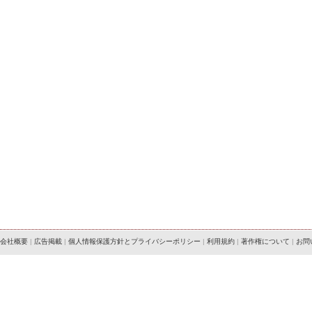
会社概要
|
広告掲載
|
個人情報保護方針とプライバシーポリシー
|
利用規約
|
著作権について
|
お問