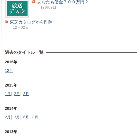
あなたも借金７００万円？
12月09日
東芝カタログから削除
12月02日
過去のタイトル一覧
2016年
12月
2015年
1月
│
2月
│
3月
2014年
2月
│
3月
│
6月
│
8月
2013年