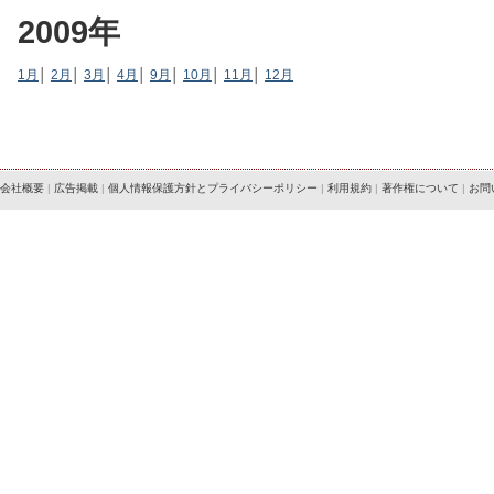
2009年
1月
│
2月
│
3月
│
4月
│
9月
│
10月
│
11月
│
12月
会社概要
|
広告掲載
|
個人情報保護方針とプライバシーポリシー
|
利用規約
|
著作権について
|
お問