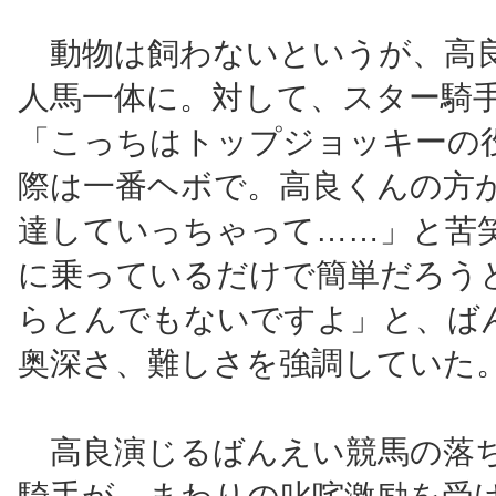
動物は飼わないというが、高
人馬一体に。対して、スター騎
「こっちはトップジョッキーの
際は一番ヘボで。高良くんの方
達していっちゃって……」と苦
に乗っているだけで簡単だろう
らとんでもないですよ」と、ば
奥深さ、難しさを強調していた
高良演じるばんえい競馬の落
騎手が、まわりの叱咤激励を受