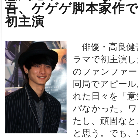
吾、ゲゲゲ脚本家作
初主演
俳優・高良健
ラマで初主演し
のファンファー
同局でアピール
れた日々を「意
パなかった。ワ
たし、頑固なと
と思う。でも、