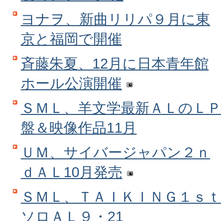
ヨナヲ、新曲リリパ９月に東
京と福岡で開催
斉藤朱夏、12月に日本青年館
ホール公演開催
ＳＭＬ、羊文学最新ＡＬのＬ
盤＆映像作品11月
ＵＭ、サイバージャパン２ｎ
ｄＡＬ10月発売
ＳＭＬ、ＴＡＩＫＩＮＧ１ｓｔ
ソロＡＬ９・21