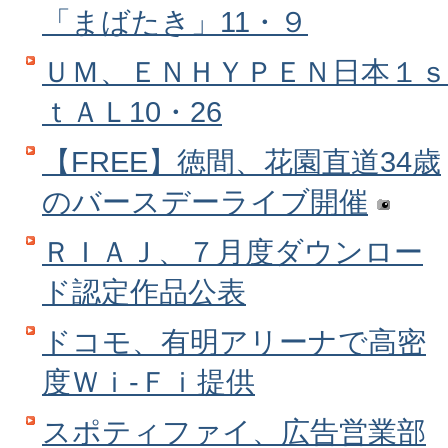
「まばたき」11・９
ＵＭ、ＥＮＨＹＰＥＮ日本１ｓ
ｔＡＬ10・26
【FREE】徳間、花園直道34歳
のバースデーライブ開催
ＲＩＡＪ、７月度ダウンロー
ド認定作品公表
ドコモ、有明アリーナで高密
度Ｗｉ‐Ｆｉ提供
スポティファイ、広告営業部