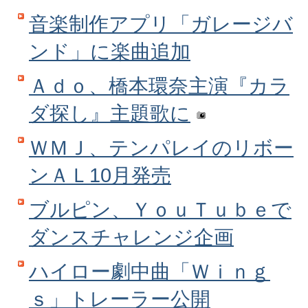
音楽制作アプリ「ガレージバ
ンド」に楽曲追加
Ａｄｏ、橋本環奈主演『カラ
ダ探し』主題歌に
ＷＭＪ、テンパレイのリボー
ンＡＬ10月発売
ブルピン、ＹｏｕＴｕｂｅで
ダンスチャレンジ企画
ハイロー劇中曲「Ｗｉｎｇ
ｓ」トレーラー公開