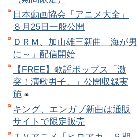
日本動画協会「アニメ大全」
８月25日一般公開
ＤＲＭ、加山雄三新曲「海が
に～」配信開始
【FREE】歌謡ポップス「激
突！演歌男子。」公開収録実
施
キング、エンガブ新曲は通販
サイトで限定販売
ＴＶアニメ「ヒロアカ」６期