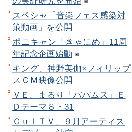
の実証研究を開始
スペシャ「音楽フェス感染対
策動画」を公開
ポニキャン「きゃにめ」11周
年記念企画始動
キング、神野美伽×フィリップ
スＣＭ映像公開
ＶＥ、まるり「パパムス」Ｅ
Ｄテーマ８・31
ＣｕｌＴＶ、９月アーティス