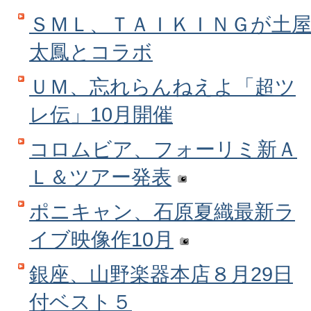
ＳＭＬ、ＴＡＩＫＩＮＧが土
太鳳とコラボ
ＵＭ、忘れらんねえよ「超ツ
レ伝」10月開催
コロムビア、フォーリミ新Ａ
Ｌ＆ツアー発表
ポニキャン、石原夏織最新ラ
イブ映像作10月
銀座、山野楽器本店８月29日
付ベスト５