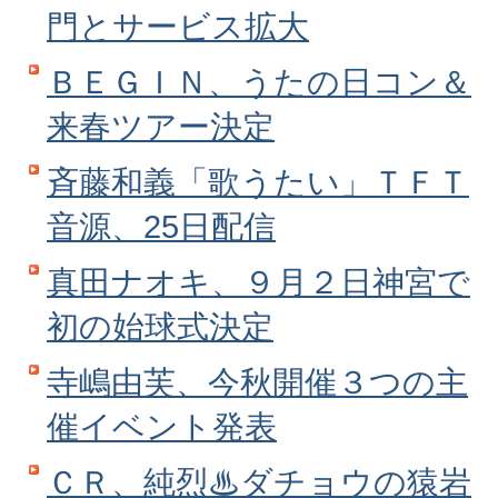
門とサービス拡大
ＢＥＧＩＮ、うたの日コン＆
来春ツアー決定
斉藤和義「歌うたい」ＴＦＴ
音源、25日配信
真田ナオキ、９月２日神宮で
初の始球式決定
寺嶋由芙、今秋開催３つの主
催イベント発表
ＣＲ、純烈♨ダチョウの猿岩