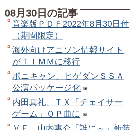
08月30日の記事
音楽版ＰＤＦ2022年8月30日付
（期間限定）
海外向けアニソン情報サイト
がＴＩＭＭに移行
ポニキャン、ヒゲダンＳＳＡ
公演パッケージ化
内田真礼、ＴＸ「チェイサー
ゲーム」ＯＰ曲に
ＶＥ、山内惠介「誰に～」新