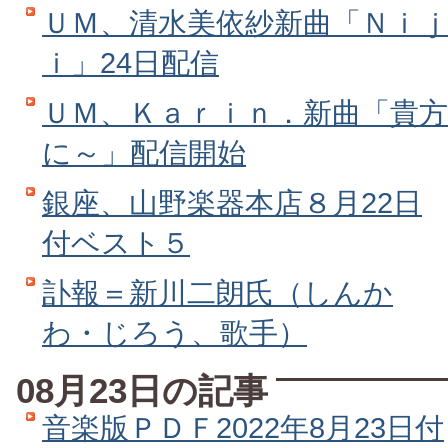
ＵＭ、清水美依紗新曲「Ｎｉｊ
ｉ」24日配信
ＵＭ、Ｋａｒｉｎ．新曲「貴方
に～」配信開始
銀座、山野楽器本店８月22日
付ベスト５
訃報＝新川二朗氏（しんか
わ・じろう、歌手）
08月23日の記事
音楽版ＰＤＦ2022年8月23日付