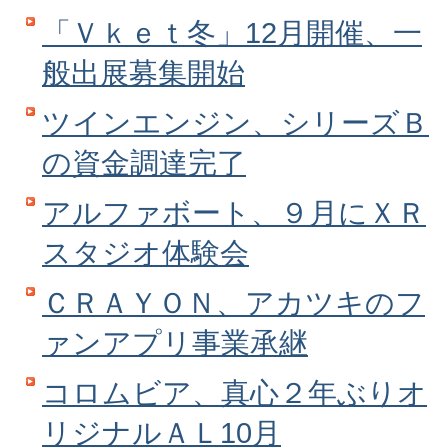
「Ｖｋｅｔ冬」12月開催、一
般出展募集開始
ツインエンジン、シリーズＢ
の資金調達完了
アルファボート、９月にＸＲ
スタジオ体験会
ＣＲＡＹＯＮ、アカツキのフ
ァンアプリ事業承継
コロムビア、真心２年ぶりオ
リジナルＡＬ10月