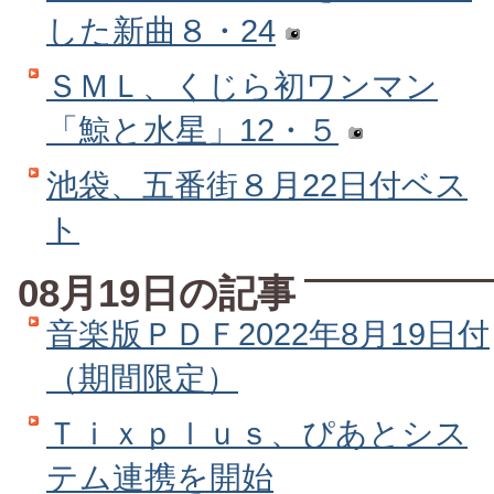
した新曲８・24
ＳＭＬ、くじら初ワンマン
「鯨と水星」12・５
池袋、五番街８月22日付ベス
ト
08月19日の記事
音楽版ＰＤＦ2022年8月19日付
（期間限定）
Ｔｉｘｐｌｕｓ、ぴあとシス
テム連携を開始