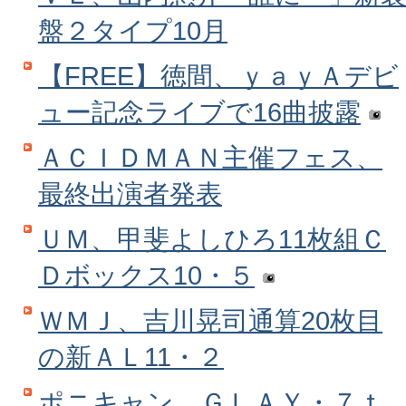
盤２タイプ10月
【FREE】徳間、ｙａｙＡデビ
ュー記念ライブで16曲披露
ＡＣＩＤＭＡＮ主催フェス、
最終出演者発表
ＵＭ、甲斐よしひろ11枚組Ｃ
Ｄボックス10・５
ＷＭＪ、吉川晃司通算20枚目
の新ＡＬ11・２
ポニキャン、ＧＬＡＹ・７ｔ