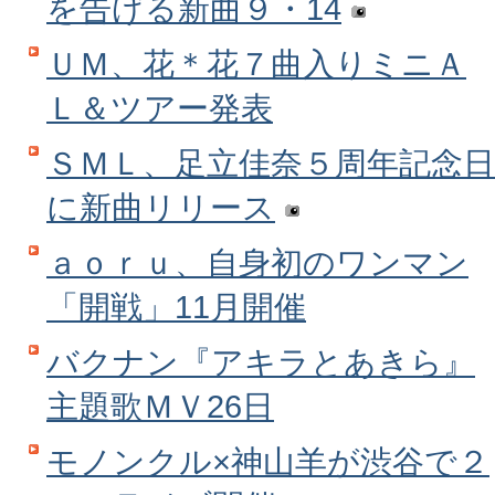
を告げる新曲９・14
ＵＭ、花＊花７曲入りミニＡ
Ｌ＆ツアー発表
ＳＭＬ、足立佳奈５周年記念日
に新曲リリース
ａｏｒｕ、自身初のワンマン
「開戦」11月開催
バクナン『アキラとあきら』
主題歌ＭＶ26日
モノンクル×神山羊が渋谷で２