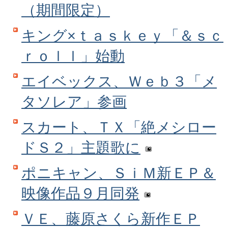
（期間限定）
キング×ｔａｓｋｅｙ「＆ｓｃ
ｒｏｌｌ」始動
エイベックス、Ｗｅｂ３「メ
タソレア」参画
スカート、ＴＸ「絶メシロー
ドＳ２」主題歌に
ポニキャン、ＳｉＭ新ＥＰ＆
映像作品９月同発
ＶＥ、藤原さくら新作ＥＰ