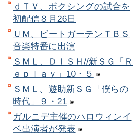
ｄＴＶ、ボクシングの試合を
初配信８月26日
ＵＭ、ビートガーテンＴＢＳ
音楽特番に出演
ＳＭＬ、ＤＩＳＨ//新ＳＧ「Ｒ
ｅｐｌａｙ」10・５
ＳＭＬ、遊助新ＳＧ「僕らの
時代」９・21
ガルニデ主催のハロウィンイ
ベ出演者が発表