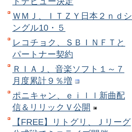
トデビュー決定
ＷＭＪ、ＩＴＺＹ日本２ｎｄ
ングル10・５
レコチョク、ＳＢＩＮＦＴと
パートナー契約
ＲＩＡＪ、音楽ソフト１～７
月度累計９％増
ポニキャン、ｅｉｌｌ新曲配
信＆リリックＶ公開
【FREE】リトグリ、Ｊリーグ