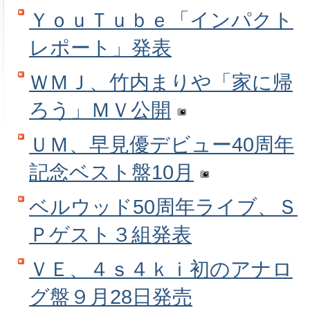
ＹｏｕＴｕｂｅ「インパクト
レポート」発表
ＷＭＪ、竹内まりや「家に帰
ろう」ＭＶ公開
ＵＭ、早見優デビュー40周年
記念ベスト盤10月
ベルウッド50周年ライブ、Ｓ
Ｐゲスト３組発表
ＶＥ、４ｓ４ｋｉ初のアナロ
グ盤９月28日発売