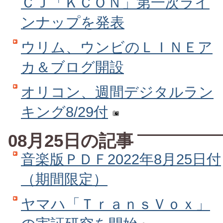
ＣＪ「ＫＣＯＮ」第一次ライ
ンナップを発表
ウリム、ウンビのＬＩＮＥア
カ＆ブログ開設
オリコン、週間デジタルラン
キング8/29付
08月25日の記事
音楽版ＰＤＦ2022年8月25日付
（期間限定）
ヤマハ「ＴｒａｎｓＶｏｘ」