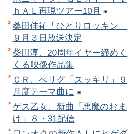
ｈＡＬ再現ツアー10月
桑田佳祐「ひとりロッキン」
９月３日放送決定
柴田淳、20周年イヤー締めく
くる映像作品集
ＣＲ、べリグ「スッキリ」９
月度テーマ曲に
ゲス乙女、新曲「悪魔のおま
け」８・31配信
ワンオクの新作ＡＬにヒゲダ