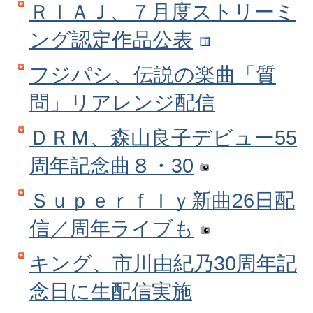
ＲＩＡＪ、７月度ストリーミ
ング認定作品公表
フジパシ、伝説の楽曲「質
問」リアレンジ配信
ＤＲＭ、森山良子デビュー55
周年記念曲８・30
Ｓｕｐｅｒｆｌｙ新曲26日配
信／周年ライブも
キング、市川由紀乃30周年記
念日に生配信実施