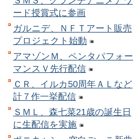
ＳＭＳ、クランチアニメアワ
ード授賞式に参画
ガルニデ、ＮＦＴアート販売
プロジェクト始動
アマゾンＭ、ペンタパフォー
マンスＶ先行配信
ＣＲ、イルカ50周年ＡＬなど
計７作一挙配信
ＳＭＬ、森七菜21歳の誕生日
に生配信を実施