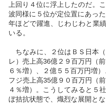
上回り４位に浮上したのだ。
波同様に５位が定位置にあっ
年ほどで躍進、じわじわと業
いる。
ちなみに、２位はＢＳ日本（
レ）売上高36億２９百万円（
６％増）、２億５５百万円増）
フジ売上高35億９０百万円（
４％増）。こうしてみると５
ぼ拮抗状態で、熾烈な展開と