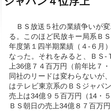
ジャパン４位浮上
ＢＳ放送５社の業績争いが変
る。このほど民放キー局系ＢＳ５
年度第１四半期業績（４‐６月
なった。それをみると、ＢＳ‐
上36億７４百万円（前年比７
同社のリードは変わらないが
はテレビ東京系のＢＳジャパ
売上は34億９５百万円（14・
ＢＳ朝日の売上34億８７百万