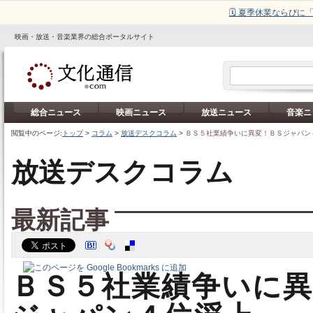
🗓️ 夏季休業ならび
映画・放送・音楽業界の総合ポータルサイト
総合ニュース
映画ニュース
放送ニュース
音楽ニ
閲覧中のページ:
トップ
>
コラム
>
放送デスクコラム
>
ＢＳ５社業績争いに異変！ＢＳジャパン
放送デスクコラム
最新記事
ＢＳ５社業績争いに異