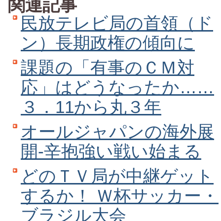
関連記事
民放テレビ局の首領（ド
ン）長期政権の傾向に
課題の「有事のＣＭ対
応」はどうなったか……
３．11から丸３年
オールジャパンの海外展
開‐辛抱強い戦い始まる
どのＴＶ局が中継ゲット
するか！ Ｗ杯サッカー・
ブラジル大会