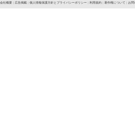
会社概要
|
広告掲載
|
個人情報保護方針とプライバシーポリシー
|
利用規約
|
著作権について
|
お問