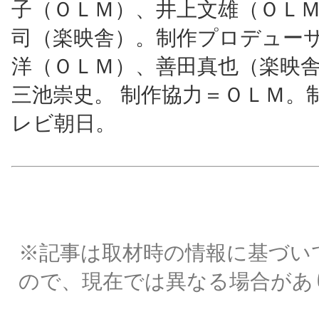
子（ＯＬＭ）、井上文雄（ＯＬ
司（楽映舎）。制作プロデュー
洋（ＯＬＭ）、善田真也（楽映
三池崇史。 制作協力＝ＯＬＭ。
レビ朝日。
※記事は取材時の情報に基づい
ので、現在では異なる場合があ