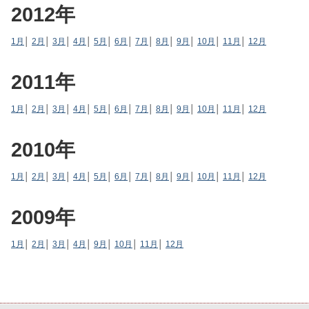
2012年
1月
│
2月
│
3月
│
4月
│
5月
│
6月
│
7月
│
8月
│
9月
│
10月
│
11月
│
12月
2011年
1月
│
2月
│
3月
│
4月
│
5月
│
6月
│
7月
│
8月
│
9月
│
10月
│
11月
│
12月
2010年
1月
│
2月
│
3月
│
4月
│
5月
│
6月
│
7月
│
8月
│
9月
│
10月
│
11月
│
12月
2009年
1月
│
2月
│
3月
│
4月
│
9月
│
10月
│
11月
│
12月