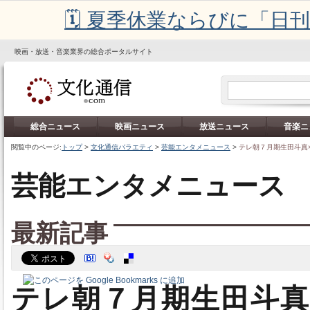
🗓️ 夏季休業ならびに「
映画・放送・音楽業界の総合ポータルサイト
総合ニュース
映画ニュース
放送ニュース
音楽ニ
閲覧中のページ:
トップ
>
文化通信バラエティ
>
芸能エンタメニュース
>
テレ朝７月期生田斗真
芸能エンタメニュース
最新記事
テレ朝７月期生田斗真