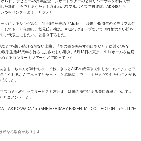
が12日、デビュー45周年記念コンサートツアーの公開リハーサルを都内で行
した新曲「今でもあなた」を衰えぬパワフルボイスで初披露。AKB48なら
「私はいつもセンターよ！」と吠えた。
グによるシングルは、1996年発売の「Mother」以来。45周年のメモリアルに
うしても」と依頼し、秋元氏が快諾。AKB48グループなどで超多忙の合い間を
新しい代表曲にしたい」と書き下ろした。
なた”を想い続ける切ない楽曲。「あの鐘を鳴らすのはあなた」に続く“あな
の歌手生活45周年を飾るにふさわしい響き。6月13日の東京・NHKホールを皮切
をめぐるコンサートツアーなどで歌っていく。
きもっちゃんが遅れちゃってね。きっとAKBの総選挙で忙しかったのよ」とア
5年もやれるなんて思ってなかった」と感慨深げで、「まだまだやりたいことがあ
と話した。
マスコミへのリップサービスも忘れず、騒動の渦中にある矢口真里については
どとコメントした。
WADA 45th ANNIVERSARY ESSENTIAL COLLECTION」が6月12日
は異なる場合があります。