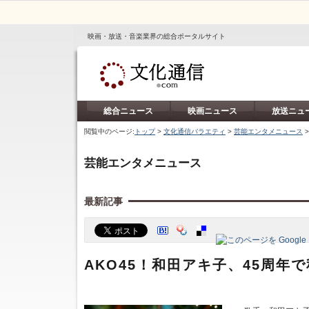
映画・放送・音楽業界の総合ポータルサイト
総合ニュース
映画ニュース
放送ニュ
閲覧中のページ:
トップ
>
文化通信バラエティ
>
芸能エンタメニュース
芸能エンタメニュース
最新記事
AKO45！和田アキ子、45周年