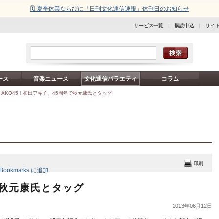
🗓️ 夏季休業ならびに「日刊文化通信速報」休刊日のお知らせ
サービス一覧
|
購読申込
|
サイ
ース
音楽ニュース
文化通信バラエティ
コラム
>
AKO45！和田アキ子、45周年で秋元康氏とタッグ
で秋元康氏とタッグ
2013年06月12日