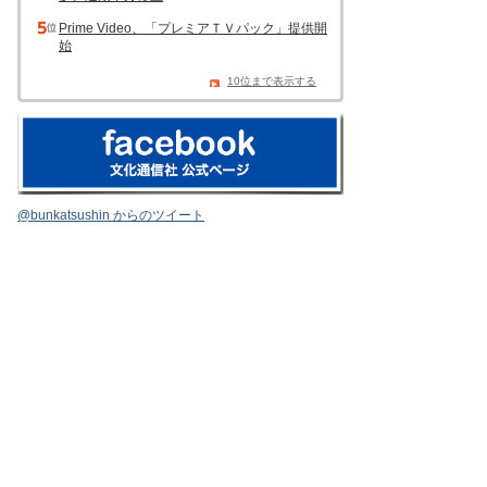
Prime Video、「プレミアＴＶパック」提供開
始
10位まで表示する
@bunkatsushin からのツイート