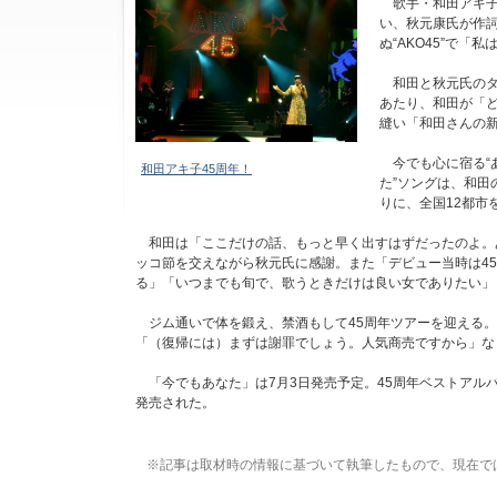
歌手・和田アキ子
い、秋元康氏が作詞
ぬ“AKO45”で
和田と秋元氏のタッ
あたり、和田が「ど
縫い「和田さんの
今でも心に宿る“あ
和田アキ子45周年！
た”ソングは、和田
りに、全国12都市
和田は「ここだけの話、もっと早く出すはずだったのよ。あ
ッコ節を交えながら秋元氏に感謝。また「デビュー当時は4
る」「いつまでも旬で、歌うときだけは良い女でありたい」
ジム通いで体を鍛え、禁酒もして45周年ツアーを迎える。
「（復帰には）まずは謝罪でしょう。人気商売ですから」な
「今でもあなた」は7月3日発売予定。45周年ベストアルバム「AKIKO 
発売された。
※記事は取材時の情報に基づいて執筆したもので、現在で