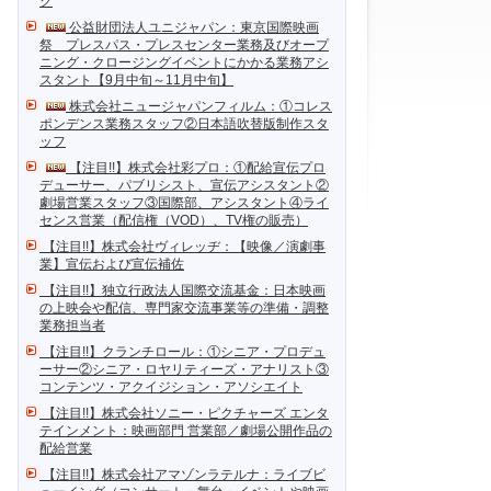
ク
公益財団法人ユニジャパン：東京国際映画
祭 プレスパス・プレスセンター業務及びオープ
ニング・クロージングイベントにかかる業務アシ
スタント【9月中旬～11月中旬】
株式会社ニュージャパンフィルム：①コレス
ポンデンス業務スタッフ②日本語吹替版制作スタ
ッフ
【注目!!】株式会社彩プロ：①配給宣伝プロ
デューサー、パブリシスト、宣伝アシスタント②
劇場営業スタッフ③国際部、アシスタント④ライ
センス営業（配信権（VOD）、TV権の販売）
【注目!!】株式会社ヴィレッヂ：【映像／演劇事
業】宣伝および宣伝補佐
【注目!!】独立行政法人国際交流基金：日本映画
の上映会や配信、専門家交流事業等の準備・調整
業務担当者
【注目!!】クランチロール：①シニア・プロデュ
ーサー②シニア・ロヤリティーズ・アナリスト③
コンテンツ・アクイジション・アソシエイト
【注目!!】株式会社ソニー・ピクチャーズ エンタ
テインメント：映画部門 営業部／劇場公開作品の
配給営業
【注目!!】株式会社アマゾンラテルナ：ライブビ