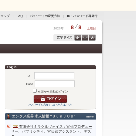
トマップ
|
FAQ
|
パスワードの変更方法
|
ID・パスワード再発行
8
8
2026年
土曜日
ID
Pass
次回から自動ログイン
パスワードを忘れてしまった方はこちら
エンタメ業界 求人情報 “ＢｕｎＪＯＢ”
more
有限会社ミラクルヴォイス：宣伝プロデュー
サー、パブリシティ、宣伝部アシスタント、デス