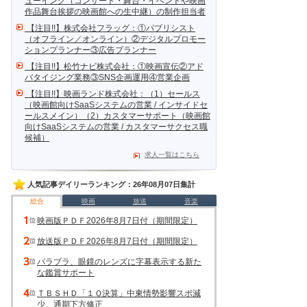
ューイング（コンサート・舞台・イベントや映画
作品舞台挨拶の映画館への生中継）の制作担当者
【注目!!】株式会社フラッグ：①パブリシスト
（オフライン／オンライン）②デジタルプロモー
ションプランナー③広告プランナー
【注目!!】松竹ナビ株式会社：①映画宣伝②アド
バタイジング業務③SNS企画運用④営業企画
【注目!!】映画ランド株式会社：（1）セールス
（映画館向けSaaSシステムの営業 / インサイドセ
ールスメイン）（2）カスタマーサポート（映画館
向けSaaSシステムの営業 / カスタマーサクセス職
候補）
求人一覧はこちら
人気記事デイリーランキング：26年08月07日集計
総合
映画
放送
音楽
映画版ＰＤＦ2026年8月7日付（期間限定）
放送版ＰＤＦ2026年8月7日付（期間限定）
パラブラ、眼鏡のレンズに字幕表示する新た
な鑑賞サポート
ＴＢＳＨＤ「１Ｑ決算」中東情勢影響スポ減
少、通期下方修正