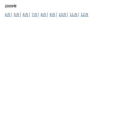
2009年
4月
│
5月
│
6月
│
7月
│
8月
│
9月
│
10月
│
11月
│
12月