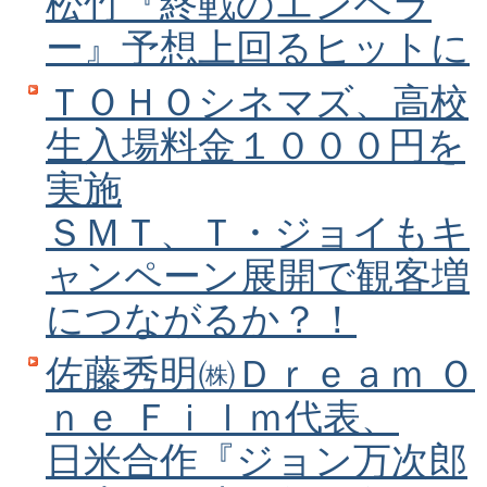
松竹『終戦のエンペラ
ー』予想上回るヒットに
ＴＯＨＯシネマズ、高校
生入場料金１０００円を
実施
ＳＭＴ、Ｔ・ジョイもキ
ャンペーン展開で観客増
につながるか？！
佐藤秀明㈱Ｄｒｅａｍ Ｏ
ｎｅ Ｆｉｌｍ代表、
日米合作『ジョン万次郎