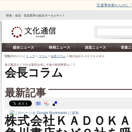
🗓️ 夏季休業ならび
映画・放送・音楽業界の総合ポータルサイト
総合ニュース
映画ニュース
放送ニュース
音楽ニ
閲覧中のページ:
トップ
>
コラム
>
会長コラム
>
株式会社ＫＡＤＯＫＡＷＡ、
角川書店など９社を吸収合併し今後の映画事業は！？
会長コラム
最新記事
株式会社ＫＡＤＯＫＡ