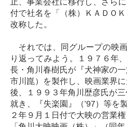
止、事業会社に移行し、さらに
付で社名を「（株）ＫＡＤＯＫ
改称した。
それでは、同グループの映画
り返ってみよう。１９７６年、
長・角川春樹氏が『犬神家の一
市川崑）を製作し、映画業界に
後、１９９３年角川歴彦氏が三
就き、『失楽園』（'97）等を
２年９月１日付で大映の営業権
「角川大映映画（株）」（同年