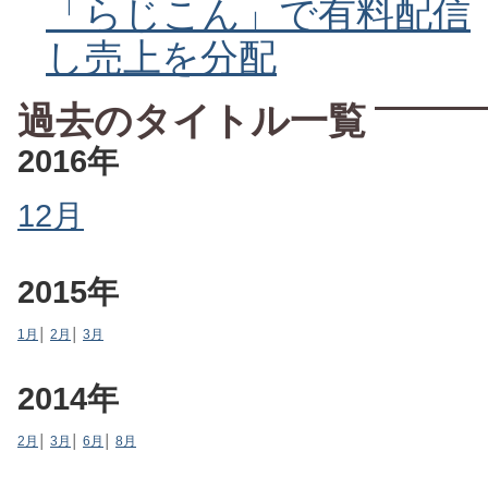
「らじこん」で有料配信
し売上を分配
過去のタイトル一覧
2016年
12月
2015年
1月
│
2月
│
3月
2014年
2月
│
3月
│
6月
│
8月