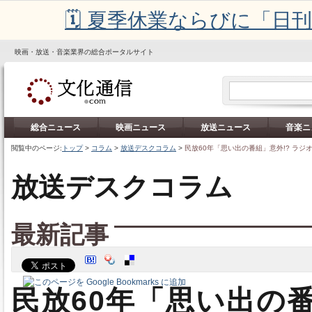
🗓️ 夏季休業ならびに「
映画・放送・音楽業界の総合ポータルサイト
総合ニュース
映画ニュース
放送ニュース
音楽ニ
閲覧中のページ:
トップ
>
コラム
>
放送デスクコラム
>
民放60年「思い出の番組」意外!? ラジ
放送デスクコラム
最新記事
民放60年「思い出の