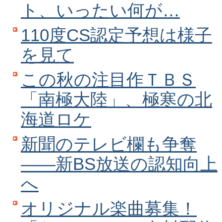
ト、いったい何が…
110度CS認定予想は様子
を見て
この秋の注目作ＴＢＳ
「南極大陸」、極寒の北
海道ロケ
新聞のテレビ欄も争奪
――新BS放送の認知向上
へ
オリジナル楽曲募集！