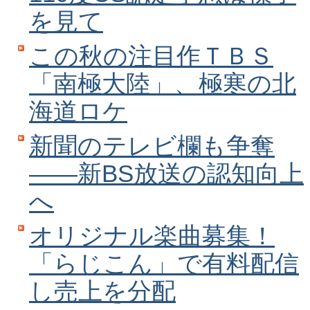
を見て
この秋の注目作ＴＢＳ
「南極大陸」、極寒の北
海道ロケ
新聞のテレビ欄も争奪
――新BS放送の認知向上
へ
オリジナル楽曲募集！
「らじこん」で有料配信
し売上を分配