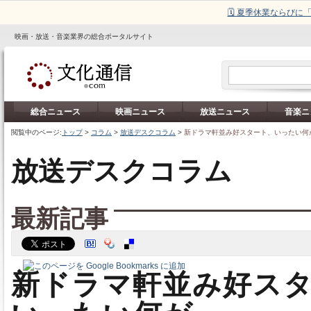
🗓️ 夏季休業ならび
映画・放送・音楽業界の総合ポータルサイト
総合ニュース
映画ニュース
放送ニュース
音楽ニ
閲覧中のページ:
トップ
>
コラム
>
放送デスクコラム
>
新ドラマ軒並み好スタート、いったい何
放送デスクコラム
最新記事
新ドラマ軒並み好ス