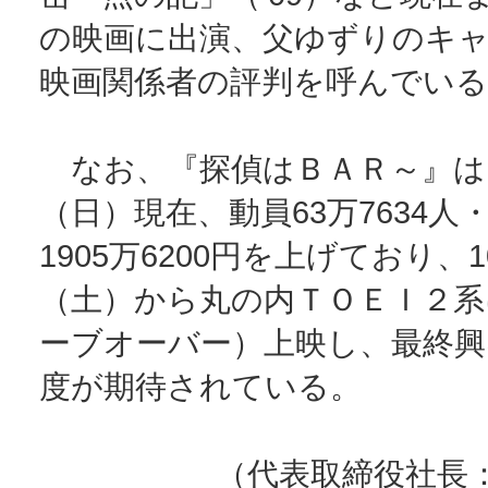
の映画に出演、父ゆずりのキ
映画関係者の評判を呼んでいる
なお、『探偵はＢＡＲ～』は９
（日）現在、動員63万7634人
1905万6200円を上げており、
（土）から丸の内ＴＯＥＩ２系
ーブオーバー）上映し、最終興
度が期待されている。
（代表取締役社長