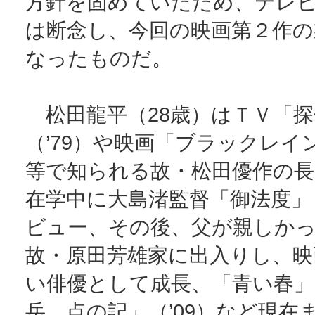
方針を固めていたため、テレ
は断念し、今回の映画第２作の
なったものだ。
松田龍平（28歳）はＴＶ「探
（’79）や映画「ブラックレイン
等で知られる故・松田優作の長
在学中に大島渚監督「御法度」（
ビュー、その後、父が親しか
故・原田芳雄家に出入りし、映
い俳優として成長、「青い春」（
岳 点の記」（’09）など現在ま