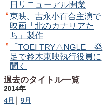
日リニューアル開業
東映、吉永小百合主演で
映画「北のカナリアた
ち」製作
「TOEI TRY△NGLE」発
足で鈴木東映執行役員に
聞く
過去のタイトル一覧
2014年
4月
│
9月