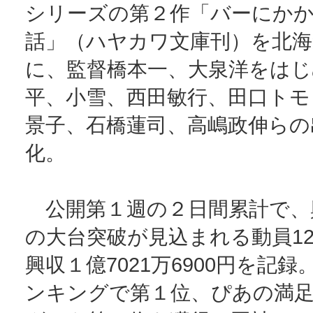
シリーズの第２作「バーにか
話」（ハヤカワ文庫刊）を北海
に、監督橋本一、大泉洋をはじ
平、小雪、西田敏行、田口トモ
景子、石橋蓮司、高嶋政伸らの
化。
公開第１週の２日間累計で、興
の大台突破が見込まれる動員12万
興収１億7021万6900円を記
ンキングで第１位、ぴあの満