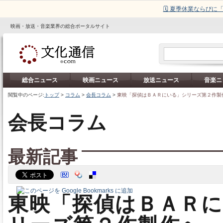
🗓️ 夏季休業ならび
映画・放送・音楽業界の総合ポータルサイト
総合ニュース
映画ニュース
放送ニュース
音楽ニ
閲覧中のページ:
トップ
>
コラム
>
会長コラム
>
東映「探偵はＢＡＲにいる」シリーズ第２作製
会長コラム
最新記事
東映「探偵はＢＡＲ