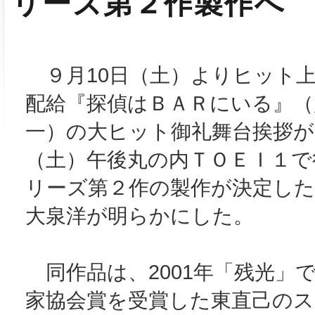
リーズ第２作製作へ
９月10日（土）よりヒット
配給『探偵はＢＡＲにいる』（
一）の大ヒット御礼舞台挨拶が
（土）午後丸の内ＴＯＥＩ１で
リーズ第２作の製作が決定した
大泉洋が明らかにした。
同作品は、2001年「残光」
家協会賞を受賞した東直己のス