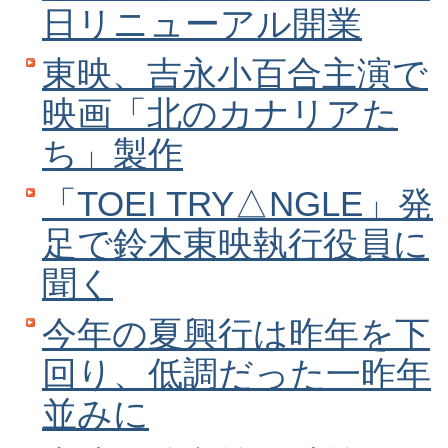
日リニューアル開業
東映、吉永小百合主演で
映画「北のカナリアた
ち」製作
「TOEI TRY△NGLE」発
足で鈴木東映執行役員に
聞く
今年の夏興行は昨年を下
回り、低調だった一昨年
並みに