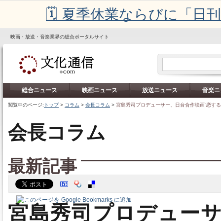
🗓️ 夏季休業ならびに「
映画・放送・音楽業界の総合ポータルサイト
総合ニュース
映画ニュース
放送ニュース
音楽ニ
閲覧中のページ:
トップ
>
コラム
>
会長コラム
>
宮島秀司プロデューサー、日台合作映画“恋する
会長コラム
最新記事
宮島秀司プロデュー