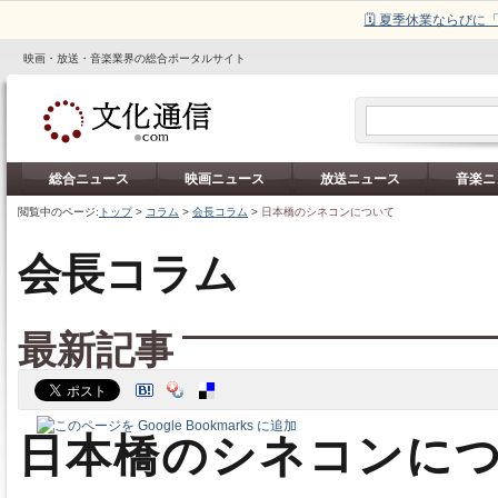
🗓️ 夏季休業ならび
映画・放送・音楽業界の総合ポータルサイト
総合ニュース
映画ニュース
放送ニュース
音楽ニ
閲覧中のページ:
トップ
>
コラム
>
会長コラム
>
日本橋のシネコンについて
会長コラム
最新記事
日本橋のシネコンに