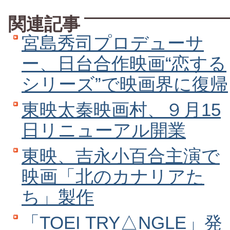
関連記事
宮島秀司プロデューサ
ー、日台合作映画“恋する
シリーズ”で映画界に復帰
東映太秦映画村、９月15
日リニューアル開業
東映、吉永小百合主演で
映画「北のカナリアた
ち」製作
「TOEI TRY△NGLE」発