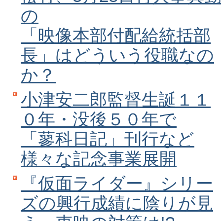
の
「映像本部付配給統括部
長」はどういう役職なの
か？
小津安二郎監督生誕１１
０年・没後５０年で
「蓼科日記」刊行など
様々な記念事業展開
『仮面ライダー』シリー
ズの興行成績に陰りが見