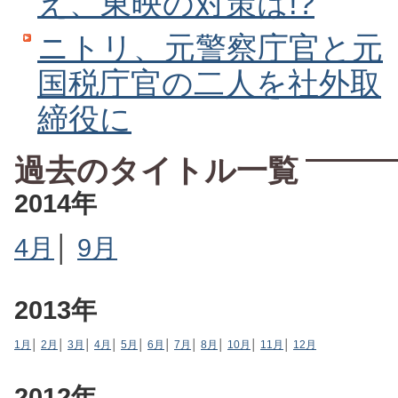
え、東映の対策は!?
ニトリ、元警察庁官と元
国税庁官の二人を社外取
締役に
過去のタイトル一覧
2014年
4月
│
9月
2013年
1月
│
2月
│
3月
│
4月
│
5月
│
6月
│
7月
│
8月
│
10月
│
11月
│
12月
2012年