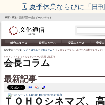
🗓️ 夏季休業ならびに「
映画・放送・音楽業界の総合ポータルサイト
総合ニュース
映画ニュース
放送ニュース
音楽ニ
閲覧中のページ:
トップ
>
コラム
>
会長コラム
>
ＴＯＨＯシネマズ、高校生入場料金１０００円
ＳＭＴ、Ｔ・ジョイもキャンペーン展開で観客増
会長コラム
最新記事
ＴＯＨＯシネマズ、