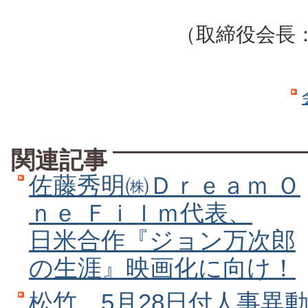
（取締役会長
関連記事
佐藤秀明㈱Ｄｒｅａｍ Ｏ
ｎｅ Ｆｉｌｍ代表、
日米合作『ジョン万次郎
の生涯』映画化に向け！
松竹、5月28日付人事異