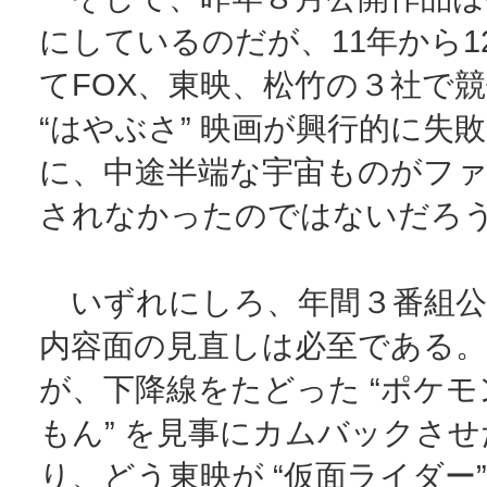
にしているのだが、11年から1
てFOX、東映、松竹の３社で
“はやぶさ” 映画が興行的に失
に、中途半端な宇宙ものがフ
されなかったのではないだろ
いずれにしろ、年間３番組公
内容面の見直しは必至である
が、下降線をたどった “ポケモン
もん” を見事にカムバックさ
り、どう東映が “仮面ライダー