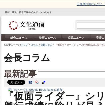
🗓️ 夏季休業ならび
映画・放送・音楽業界の総合ポータルサイト
総合ニュース
映画ニュース
放送ニュース
音楽ニ
閲覧中のページ:
トップ
>
コラム
>
会長コラム
>
『仮面ライダー』シリーズの興行成績に陰りが見
会長コラム
最新記事
『仮面ライダー』シ