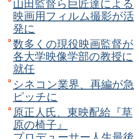
山田監督ら巨匠達による
映画用フィルム撮影が活
発に
数多くの現役映画監督が
各大学映像学部の教授に
就任
シネコン業界、再編が急
ピッチに
原正人氏、東映配給『草
原の椅子』
プロデューサー人生最後