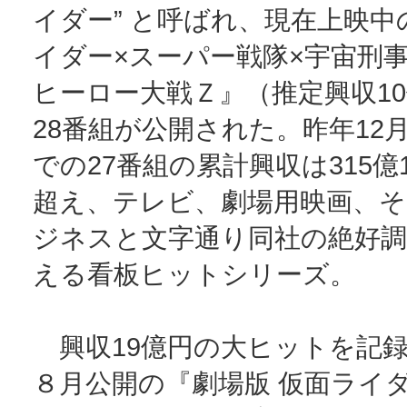
イダー” と呼ばれ、現在上映中
イダー×スーパー戦隊×宇宙刑事
ヒーロー大戦Ｚ』（推定興収1
28番組が公開された。昨年12
での27番組の累計興収は315億1
超え、テレビ、劇場用映画、そ
ジネスと文字通り同社の絶好調
える看板ヒットシリーズ。
興収19億円の大ヒットを記録し
８月公開の『劇場版 仮面ライ