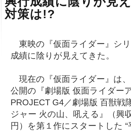
興行成績に陰りが見
対策は!?
東映の『仮面ライダー』シリ
成績に陰りが見えてきた。
現在の『仮面ライダー』は、2
公開の『劇場版 仮面ライダー
PROJECT G4／劇場版 百獣
ジャー 火の山、吼える』（興収
円）を第１作にスタートした “