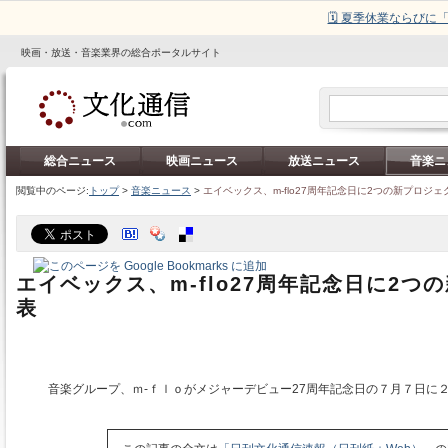
🗓️ 夏季休業ならび
映画・放送・音楽業界の総合ポータルサイト
総合ニュース
映画ニュース
放送ニュース
音楽ニ
閲覧中のページ:
トップ
>
音楽ニュース
>
エイベックス、m-flo27周年記念日に2つの新プロジェ
エイベックス、m-flo27周年記念日に2つ
表
音楽グループ、ｍ‐ｆｌｏがメジャーデビュー27周年記念日の７月７日に