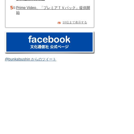
Prime Video、「プレミアＴＶパック」提供開
始
10位まで表示する
@bunkatsushin からのツイート