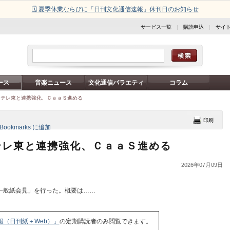
🗓️ 夏季休業ならびに「日刊文化通信速報」休刊日のお知らせ
サービス一覧
|
購読申込
|
サイ
ース
音楽ニュース
文化通信バラエティ
コラム
／テレ東と連携強化、ＣａａＳ進める
テレ東と連携強化、ＣａａＳ進める
2026年07月09日
一般紙会見」を行った。概要は……
報（日刊紙＋Web）」
の定期購読者のみ閲覧できます。