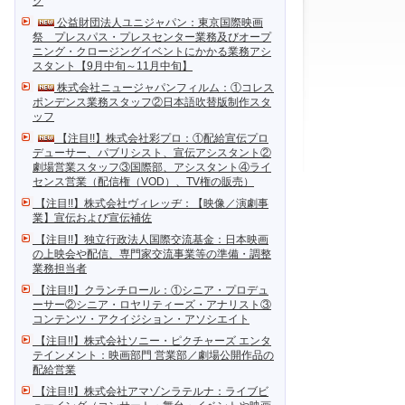
ク
公益財団法人ユニジャパン：東京国際映画
祭 プレスパス・プレスセンター業務及びオープ
ニング・クロージングイベントにかかる業務アシ
スタント【9月中旬～11月中旬】
株式会社ニュージャパンフィルム：①コレス
ポンデンス業務スタッフ②日本語吹替版制作スタ
ッフ
【注目!!】株式会社彩プロ：①配給宣伝プロ
デューサー、パブリシスト、宣伝アシスタント②
劇場営業スタッフ③国際部、アシスタント④ライ
センス営業（配信権（VOD）、TV権の販売）
【注目!!】株式会社ヴィレッヂ：【映像／演劇事
業】宣伝および宣伝補佐
【注目!!】独立行政法人国際交流基金：日本映画
の上映会や配信、専門家交流事業等の準備・調整
業務担当者
【注目!!】クランチロール：①シニア・プロデュ
ーサー②シニア・ロヤリティーズ・アナリスト③
コンテンツ・アクイジション・アソシエイト
【注目!!】株式会社ソニー・ピクチャーズ エンタ
テインメント：映画部門 営業部／劇場公開作品の
配給営業
【注目!!】株式会社アマゾンラテルナ：ライブビ