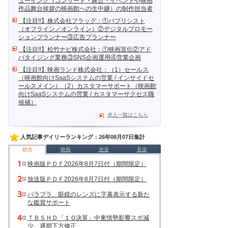
ューイング（コンサート・舞台・イベントや映画
作品舞台挨拶の映画館への生中継）の制作担当者
【注目!!】株式会社フラッグ：①パブリシスト
（オフライン／オンライン）②デジタルプロモー
ションプランナー③広告プランナー
【注目!!】松竹ナビ株式会社：①映画宣伝②アド
バタイジング業務③SNS企画運用④営業企画
【注目!!】映画ランド株式会社：（1）セールス
（映画館向けSaaSシステムの営業 / インサイドセ
ールスメイン）（2）カスタマーサポート（映画館
向けSaaSシステムの営業 / カスタマーサクセス職
候補）
求人一覧はこちら
人気記事デイリーランキング：26年08月07日集計
総合
映画
放送
音楽
映画版ＰＤＦ2026年8月7日付（期間限定）
放送版ＰＤＦ2026年8月7日付（期間限定）
パラブラ、眼鏡のレンズに字幕表示する新た
な鑑賞サポート
ＴＢＳＨＤ「１Ｑ決算」中東情勢影響スポ減
少、通期下方修正