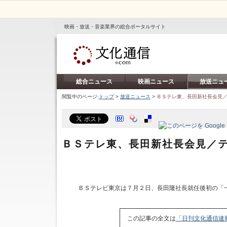
映画・放送・音楽業界の総合ポータルサイト
総合ニュース
映画ニュース
放送ニュ
閲覧中のページ:
トップ
>
放送ニュース
>
ＢＳテレ東、長田新社長会見
ＢＳテレ東、長田新社長会見／
ＢＳテレビ東京は７月２日、長田隆社長就任後初の「
この記事の全文は
「日刊文化通信速