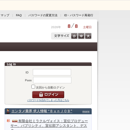
トマップ
|
FAQ
|
パスワードの変更方法
|
ID・パスワード再発行
8
8
2026年
土曜日
ID
Pass
次回から自動ログイン
パスワードを忘れてしまった方はこちら
エンタメ業界 求人情報 “ＢｕｎＪＯＢ”
more
有限会社ミラクルヴォイス：宣伝プロデュー
サー、パブリシティ、宣伝部アシスタント、デス