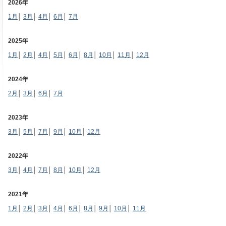
2026年
1月
│
3月
│
4月
│
6月
│
7月
2025年
1月
│
2月
│
4月
│
5月
│
6月
│
8月
│
10月
│
11月
│
12月
2024年
2月
│
3月
│
6月
│
7月
2023年
3月
│
5月
│
7月
│
9月
│
10月
│
12月
2022年
3月
│
4月
│
7月
│
8月
│
10月
│
12月
2021年
1月
│
2月
│
3月
│
4月
│
6月
│
8月
│
9月
│
10月
│
11月