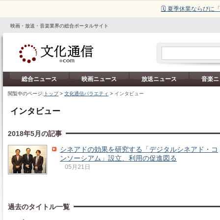
🗓️ 夏季休業ならび
映画・放送・音楽業界の総合ポータルサイト
総合ニュース
映画ニュース
放送ニュース
音楽ニ
閲覧中のページ:
トップ
>
文化通信バラエティ
>
インタビュー
インタビュー
2018年5月の記事
シネアドの効果を研究する「デジタルシネアド・コ
ンソーシアム」設立、利用の促進図る
05月21日
過去のタイトル一覧