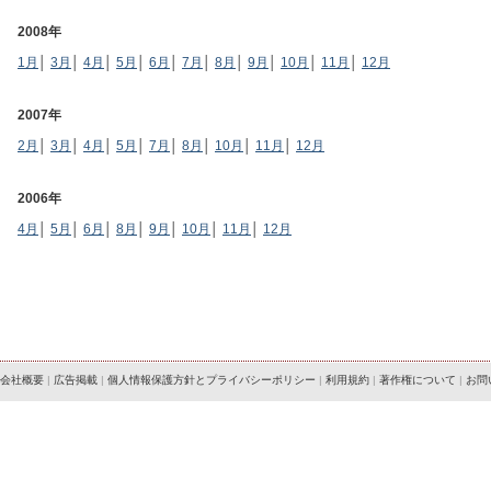
2008年
1月
│
3月
│
4月
│
5月
│
6月
│
7月
│
8月
│
9月
│
10月
│
11月
│
12月
2007年
2月
│
3月
│
4月
│
5月
│
7月
│
8月
│
10月
│
11月
│
12月
2006年
4月
│
5月
│
6月
│
8月
│
9月
│
10月
│
11月
│
12月
会社概要
|
広告掲載
|
個人情報保護方針とプライバシーポリシー
|
利用規約
|
著作権について
|
お問