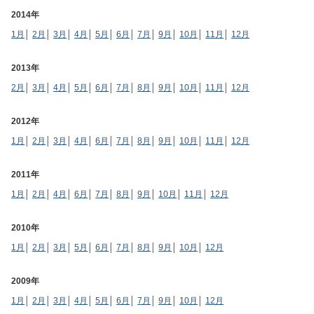
2014年
1月
│
2月
│
3月
│
4月
│
5月
│
6月
│
7月
│
9月
│
10月
│
11月
│
12月
2013年
2月
│
3月
│
4月
│
5月
│
6月
│
7月
│
8月
│
9月
│
10月
│
11月
│
12月
2012年
1月
│
2月
│
3月
│
4月
│
6月
│
7月
│
8月
│
9月
│
10月
│
11月
│
12月
2011年
1月
│
2月
│
4月
│
6月
│
7月
│
8月
│
9月
│
10月
│
11月
│
12月
2010年
1月
│
2月
│
3月
│
5月
│
6月
│
7月
│
8月
│
9月
│
10月
│
12月
2009年
1月
│
2月
│
3月
│
4月
│
5月
│
6月
│
7月
│
9月
│
10月
│
12月