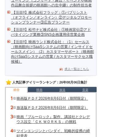
ューイング（コンサート・舞台・イベントや映画
作品舞台挨拶の映画館への生中継）の制作担当者
【注目!!】株式会社フラッグ：①パブリシスト
（オフライン／オンライン）②デジタルプロモー
ションプランナー③広告プランナー
【注目!!】松竹ナビ株式会社：①映画宣伝②アド
バタイジング業務③SNS企画運用④営業企画
【注目!!】映画ランド株式会社：（1）セールス
（映画館向けSaaSシステムの営業 / インサイドセ
ールスメイン）（2）カスタマーサポート（映画館
向けSaaSシステムの営業 / カスタマーサクセス職
候補）
求人一覧はこちら
人気記事デイリーランキング：26年08月06日集計
総合
映画
放送
音楽
映画版ＰＤＦ2026年8月6日付（期間限定）
放送版ＰＤＦ2026年8月6日付（期間限定）
映画『ブルーロック』製作、講談社とクレデ
ウス設立「ＣＫ ＷＯＲＫＳ」の挑戦
ツインエンジンとバンダイ、戦略的提携の締
結発表