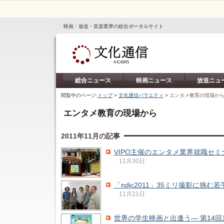
映画・放送・音楽業界の総合ポータルサイト
総合ニュース
映画ニュース
放送ニュ
閲覧中のページ:
トップ
>
文化通信バラエティ
>
エンタメ教育の現場か
エンタメ教育の現場から
2011年11月の記事
VIPO主催のエンタメ業界就職セ
11月30日
「ndjc2011」35ミリ撮影に挑
11月21日
世界の学生映画と出逢う― 第14回