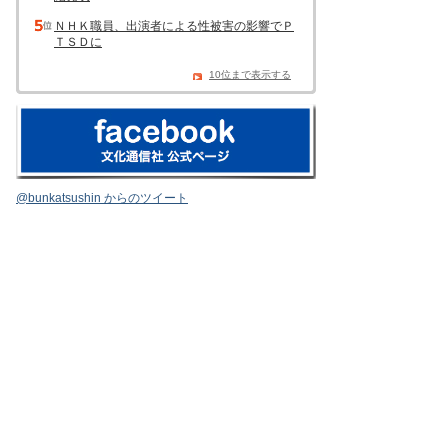
ＮＨＫ職員、出演者による性被害の影響でＰ
ＴＳＤに
10位まで表示する
@bunkatsushin からのツイート