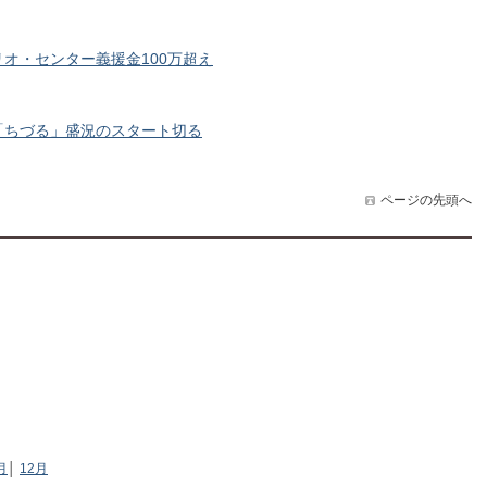
オ・センター義援金100万超え
「ちづる」盛況のスタート切る
ページの先頭へ
月
│
12月