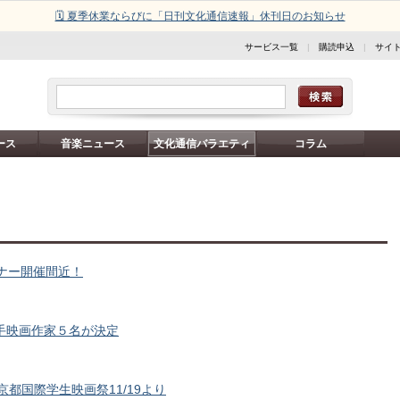
🗓️ 夏季休業ならびに「日刊文化通信速報」休刊日のお知らせ
サービス一覧
|
購読申込
|
サイ
ース
音楽ニュース
文化通信バラエティ
コラム
ら
ミナー開催間近！
む若手映画作家５名が決定
京都国際学生映画祭11/19より