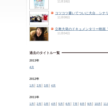
11月18日
コツコツ書いてついに大台…シナリ
11月08日
立教大発のドキュメンタリー映画
11月04日
過去のタイトル一覧
2013年
4月
2012年
1月
│
2月
│
3月
│
4月
2011年
1月
│
2月
│
3月
│
4月
│
5月
│
6月
│
7月
│
8月
│
9月
│
10月
│
11