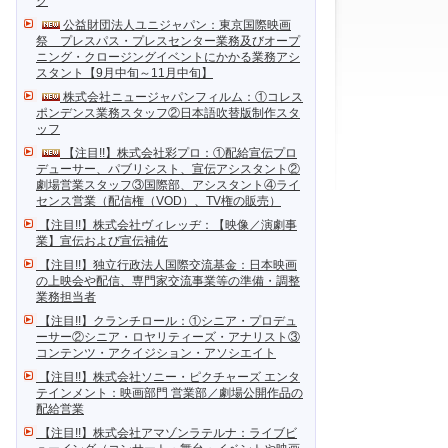
ク
公益財団法人ユニジャパン：東京国際映画
祭 プレスパス・プレスセンター業務及びオープ
ニング・クロージングイベントにかかる業務アシ
スタント【9月中旬～11月中旬】
株式会社ニュージャパンフィルム：①コレス
ポンデンス業務スタッフ②日本語吹替版制作スタ
ッフ
【注目!!】株式会社彩プロ：①配給宣伝プロ
デューサー、パブリシスト、宣伝アシスタント②
劇場営業スタッフ③国際部、アシスタント④ライ
センス営業（配信権（VOD）、TV権の販売）
【注目!!】株式会社ヴィレッヂ：【映像／演劇事
業】宣伝および宣伝補佐
【注目!!】独立行政法人国際交流基金：日本映画
の上映会や配信、専門家交流事業等の準備・調整
業務担当者
【注目!!】クランチロール：①シニア・プロデュ
ーサー②シニア・ロヤリティーズ・アナリスト③
コンテンツ・アクイジション・アソシエイト
【注目!!】株式会社ソニー・ピクチャーズ エンタ
テインメント：映画部門 営業部／劇場公開作品の
配給営業
【注目!!】株式会社アマゾンラテルナ：ライブビ