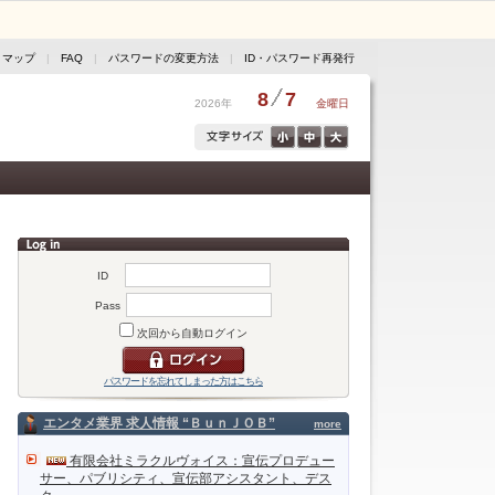
トマップ
|
FAQ
|
パスワードの変更方法
|
ID・パスワード再発行
8
7
2026年
金曜日
ID
Pass
次回から自動ログイン
パスワードを忘れてしまった方はこちら
エンタメ業界 求人情報 “ＢｕｎＪＯＢ”
more
有限会社ミラクルヴォイス：宣伝プロデュー
サー、パブリシティ、宣伝部アシスタント、デス