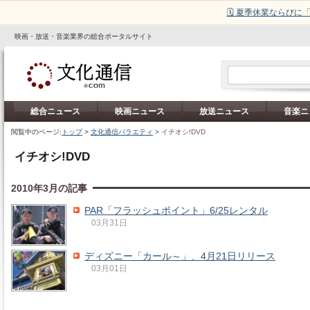
🗓️ 夏季休業ならび
映画・放送・音楽業界の総合ポータルサイト
総合ニュース
映画ニュース
放送ニュース
音楽ニ
閲覧中のページ:
トップ
>
文化通信バラエティ
>
イチオシ!DVD
イチオシ!DVD
2010年3月の記事
PAR「フラッシュポイント」6/25レンタル
03月31日
ディズニー「カール～」、4月21日リリース
03月01日