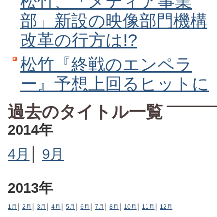
松竹、「メディア事業
部」新設の映像部門機構
改革の行方は!?
松竹『終戦のエンペラ
ー』予想上回るヒットに
過去のタイトル一覧
2014年
4月
│
9月
2013年
1月
│
2月
│
3月
│
4月
│
5月
│
6月
│
7月
│
8月
│
10月
│
11月
│
12月