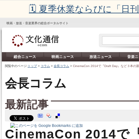
🗓️ 夏季休業ならびに「
映画・放送・音楽業界の総合ポータルサイト
総合ニュース
映画ニュース
放送ニュース
音楽ニ
閲覧中のページ:
トップ
>
コラム
>
会長コラム
>
CinemaCon 2014で『Draft Day』など３本
会長コラム
最新記事
CinemaCon 2014で『