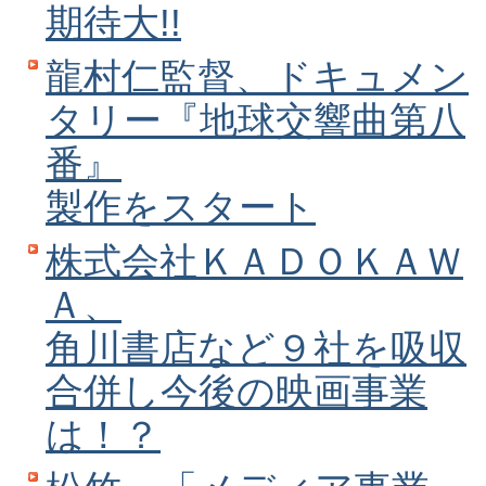
期待大!!
龍村仁監督、ドキュメン
タリー『地球交響曲第八
番』
製作をスタート
株式会社ＫＡＤＯＫＡＷ
Ａ、
角川書店など９社を吸収
合併し今後の映画事業
は！？