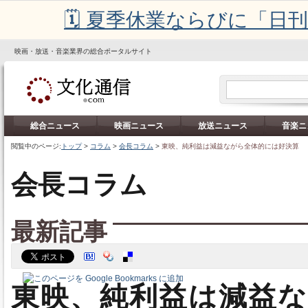
🗓️ 夏季休業ならびに「
映画・放送・音楽業界の総合ポータルサイト
総合ニュース
映画ニュース
放送ニュース
音楽ニ
閲覧中のページ:
トップ
>
コラム
>
会長コラム
>
東映、純利益は減益ながら全体的には好決算
会長コラム
最新記事
東映、純利益は減益