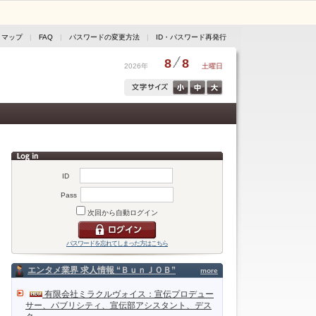
トマップ
|
FAQ
|
パスワードの変更方法
|
ID・パスワード再発行
8
8
2026年
土曜日
ID
Pass
次回から自動ログイン
パスワードを忘れてしまった方はこちら
エンタメ業界 求人情報 “ＢｕｎＪＯＢ”
more
有限会社ミラクルヴォイス：宣伝プロデュー
サー、パブリシティ、宣伝部アシスタント、デス