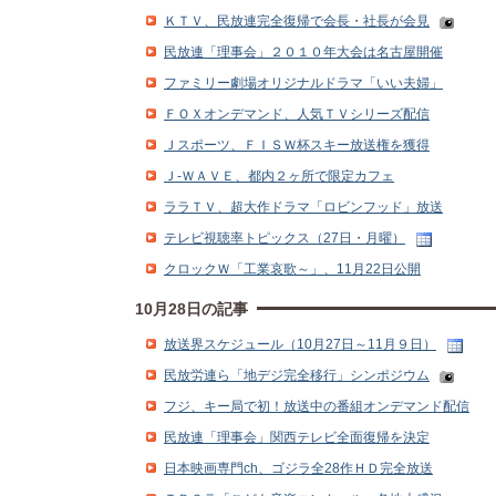
ＫＴＶ、民放連完全復帰で会長・社長が会見
民放連「理事会」２０１０年大会は名古屋開催
ファミリー劇場オリジナルドラマ「いい夫婦」
ＦＯＸオンデマンド、人気ＴＶシリーズ配信
Ｊスポーツ、ＦＩＳＷ杯スキー放送権を獲得
Ｊ‐ＷＡＶＥ、都内２ヶ所で限定カフェ
ララＴＶ、超大作ドラマ「ロビンフッド」放送
テレビ視聴率トピックス（27日・月曜）
クロックＷ「工業哀歌～」、11月22日公開
10月28日の記事
放送界スケジュール（10月27日～11月９日）
民放労連ら「地デジ完全移行」シンポジウム
フジ、キー局で初！放送中の番組オンデマンド配信
民放連「理事会」関西テレビ全面復帰を決定
日本映画専門ch、ゴジラ全28作ＨＤ完全放送