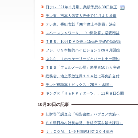
日テレ「21年３月期」業績予想を30日修正
テレ東、吉本人気芸人声優で11月より放送
テレ東、番組表彰「08年度上半期賞」決定
スペースシャワーＮ、「中間決算」増収増益
ＴＢＳ、10月ＤＶＤ売上15億円突破の新記録
フジ、ＣＳ本格的ハイビジョン３ch４月開始
ぷらら、Ｉホッケーリーグとパートナー契約
ＴＢＳ「フェルメール展」来場者50万人突破
総務省、地上系放送局１９４社に再免許交付
テレビ視聴率トピックス（29日・水曜）
キングＲ「ＨａＰＰｙダーツ」、11月８日公開
10月30日の記事
知財専門調査会「報告書案」パブコメ実施へ
ＢＳ朝日神村社長会見、番組充実を最大課題に
Ｊ：ＣＯＭ、１‐９月期純利益２０４億円