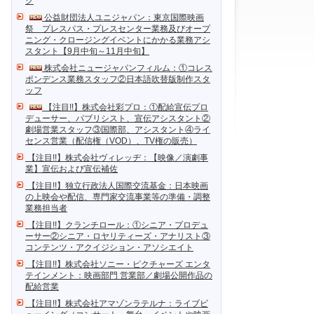
ク
公益財団法人ユニジャパン：東京国際映画
祭 プレスパス・プレスセンター業務及びオープ
ニング・クロージングイベントにかかる業務アシ
スタント【9月中旬～11月中旬】
株式会社ニュージャパンフィルム：①コレス
ポンデンス業務スタッフ②日本語吹替版制作スタ
ッフ
【注目!!】株式会社彩プロ：①配給宣伝プロ
デューサー、パブリシスト、宣伝アシスタント②
劇場営業スタッフ③国際部、アシスタント④ライ
センス営業（配信権（VOD）、TV権の販売）
【注目!!】株式会社ヴィレッヂ：【映像／演劇事
業】宣伝および宣伝補佐
【注目!!】独立行政法人国際交流基金：日本映画
の上映会や配信、専門家交流事業等の準備・調整
業務担当者
【注目!!】クランチロール：①シニア・プロデュ
ーサー②シニア・ロヤリティーズ・アナリスト③
コンテンツ・アクイジション・アソシエイト
【注目!!】株式会社ソニー・ピクチャーズ エンタ
テインメント：映画部門 営業部／劇場公開作品の
配給営業
【注目!!】株式会社アマゾンラテルナ：ライブビ