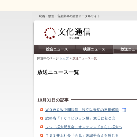
映画・放送・音楽業界の総合ポータルサイト
総合ニュース
映画ニュース
放送ニュ
閲覧中のページ:
トップ
>
放送ニュース一覧
放送ニュース一覧
10月31日の記事
ＷＯＷＯＷ中間決算、設立以来初の累損解消
総務省「ＩＣＴビジョン懇」30日に初会合
フジ「拡大局長会」オンデマンドさらに拡大へ
ＴＢＳ井上社長「会見」改編手応えを感じる