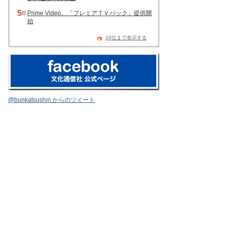
Prime Video、「プレミアＴＶパック」提供開
始
10位まで表示する
@bunkatsushin からのツイート