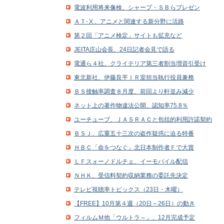
電波利用将来像検、シャープ・ＳＢらプレゼン
ＡＴ‐Ⅹ、アニメと関連する新分野に活路
第２回「アニメ検定」サイトも拡充など
JEITA庄山会長、24日記者会見で語る
電通ら４社、クライテリア第三者割当増資引受け
東北新社、伊藤良平ＩＲ室担当執行役員兼務
ＢＳ接触率調査８月度、前回より軒並み減少
ネット上の著作物違法公開、認知率75.8％
ユーチューブ、ＪＡＳＲＡＣと包括的利用許諾契約
ＢＳＪ、広重五十三次の盗作疑惑に迫る特番
ＨＢＣ「命をつなぐ」北日本制作者Ｆで大賞
ＬＦスォーノドルチェ、イーモバイル配信
ＮＨＫ、受信料契約収納業務の委託先決定
テレビ視聴率トピックス（23日・木曜）
【FREE】10月第４週（20日～26日）の動き
フィルムＭ他「ウルトラ～」、12月完成予定