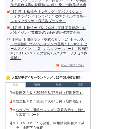
ューイング（コンサート・舞台・イベントや映画
作品舞台挨拶の映画館への生中継）の制作担当者
【注目!!】株式会社フラッグ：①パブリシスト
（オフライン／オンライン）②デジタルプロモー
ションプランナー③広告プランナー
【注目!!】松竹ナビ株式会社：①映画宣伝②アド
バタイジング業務③SNS企画運用④営業企画
【注目!!】映画ランド株式会社：（1）セールス
（映画館向けSaaSシステムの営業 / インサイドセ
ールスメイン）（2）カスタマーサポート（映画館
向けSaaSシステムの営業 / カスタマーサクセス職
候補）
求人一覧はこちら
人気記事デイリーランキング：26年08月07日集計
総合
映画
放送
音楽
映画版ＰＤＦ2026年8月7日付（期間限定）
放送版ＰＤＦ2026年8月7日付（期間限定）
パラブラ、眼鏡のレンズに字幕表示する新た
な鑑賞サポート
ＴＢＳＨＤ「１Ｑ決算」中東情勢影響スポ減
少、通期下方修正