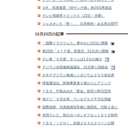
ＱＲ、民放連賞「46サンチ砲」来24日再放送
テレビ視聴率トピックス（22日・水曜）
ジェネオンＥ「斬～」、日本映画・ある視点部門
10月23日の記事
「国際ドラマフェス」華やかに22日に開幕
第25回「ＡＴＰ賞」受賞式、21日夕に開催
テレ東「９月度」タイムは1.3％の減少
デジラジ全国連絡協議会、21日第１回総会
ＤＲＰデジラジ体感シンポジウム２５０名出席
情報通信法、関係事業者５者からヒアリング
ＴＢＳ、中島みゆき「夜会」前売り即日完売
地デジ「９月出荷」ワンセグも４千万台突破
国際放映、代表取締役常務に柴田氏、代取２名に
共同テレビ、初のカーボンオフセットＤＶＤ制作
ＴＢＳ「ＩＣＨＩ」全国２５４スクリーン公開