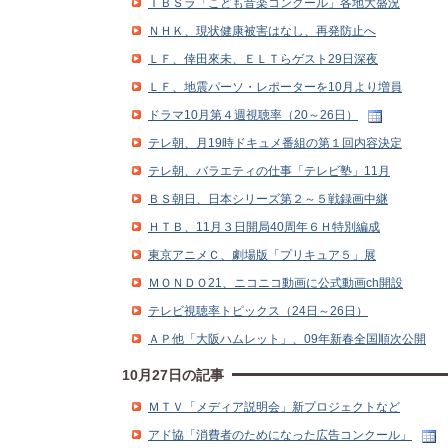
ＴＢＳラ「こども音楽コンクール」各地大盛況
ＮＨＫ、現状健康被害はなし、再発防止へ
ＬＦ、倖田來未、ＥＬＴらゲスト29日深夜
ＬＦ、地震パーソ・レポーターを10月より増員
ドラマ10月第４週視聴率（20～26日）
テレ朝、月19時ドキュメ番組の第１回内容決定
テレ朝、バラエティの仕事「テレビ塾」11月
ＢＳ朝日、日本シリーズ第２～５戦録画中継
ＨＴＢ、11月３日開局40周年６Ｈ特別編成
東京アニメＣ、劇場版「プリキュア５」展
ＭＯＮＤＯ21、ニコニコ動画に公式動画ch開設
テレビ視聴率トピックス（24日～26日）
ＡＰ他「大阪ハムレット」、09年新春全国順次公開
10月27日の記事
ＭＴＶ「メディア説明会」新プロジェクトなど
アド協「消費者のためになった広告コンクール」