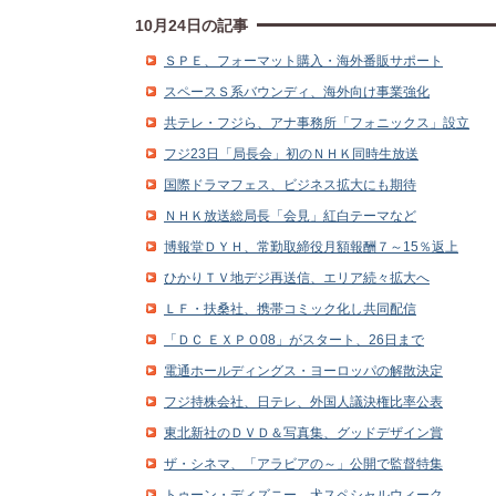
10月24日の記事
ＳＰＥ、フォーマット購入・海外番販サポート
スペースＳ系バウンディ、海外向け事業強化
共テレ・フジら、アナ事務所「フォニックス」設立
フジ23日「局長会」初のＮＨＫ同時生放送
国際ドラマフェス、ビジネス拡大にも期待
ＮＨＫ放送総局長「会見」紅白テーマなど
博報堂ＤＹＨ、常勤取締役月額報酬７～15％返上
ひかりＴＶ地デジ再送信、エリア続々拡大へ
ＬＦ・扶桑社、携帯コミック化し共同配信
「ＤＣ ＥＸＰＯ08」がスタート、26日まで
電通ホールディングス・ヨーロッパの解散決定
フジ持株会社、日テレ、外国人議決権比率公表
東北新社のＤＶＤ＆写真集、グッドデザイン賞
ザ・シネマ、「アラビアの～」公開で監督特集
トゥーン・ディズニー、犬スペシャルウィーク