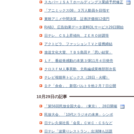
スカパーＪＳＡＴホールディングス業績予想修正
「アニミックス08」３万人動員を目指す
東映アニメ中間決算、証券評価損12億円
RABJ、広告効果データ資料DLサービス29日開始
日テレ、ＣＳ上昇傾向、ＺＥＲＯ好調等
アクトビラ、ファッションＴＶと提携締結
放送文化大賞、ＴＢＳ島田Ｐ「思い結実」
ＬＦ、番組発感動の本第３弾11月４日発売
クロスＦＭ人事異動、北島編成業務部部次長
テレビ視聴率トピックス（28日・火曜）
ＤＰ「余命」、新宿バルト９他２月７日公開
10月29日の記事
「第56回民放全国大会」（東京）、28日開催
民放大会、「10代とラジオの未来」シンポ
日テレ久保社長「会見」ＣＷＣ・ＣＳなど
日テレ「波乗りレストラン」出演陣も話題