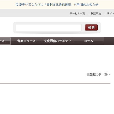
🗓️ 夏季休業ならびに「日刊文化通信速報」休刊日のお知らせ
サービス一覧
|
購読申込
|
サイ
ース
音楽ニュース
文化通信バラエティ
コラム
過去記事一覧へ