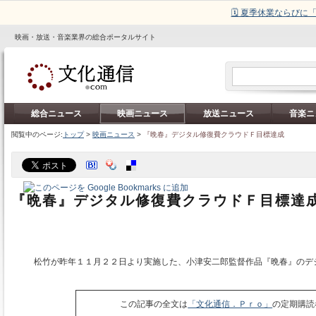
🗓️ 夏季休業ならび
映画・放送・音楽業界の総合ポータルサイト
総合ニュース
映画ニュース
放送ニュース
音楽ニ
閲覧中のページ:
トップ
>
映画ニュース
>
『晩春』デジタル修復費クラウドＦ目標達成
『晩春』デジタル修復費クラウドＦ目標達
松竹が昨年１１月２２日より実施した、小津安二郎監督作品『晩春』のデ
この記事の全文は
「文化通信．Ｐｒｏ」
の定期購読