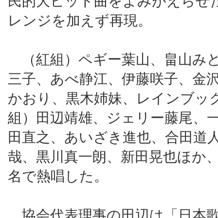
民的大ヒット曲をよみがえらせ
レンジを加えず再現。
（紅組）ペギー葉山、畠山みど
三子、あべ静江、伊藤咲子、金
かおり、黒木姉妹、レインブッ
組）田辺靖雄、ジェリー藤尾、
田直之、あいざき進也、合田道
哉、黒川真一朗、新田晃也ほか、総
名で熱唱した。
協会代表理事の田辺は「日本歌