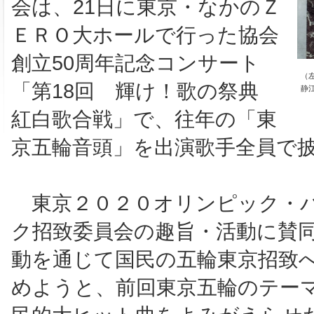
会は、21日に東京・なかのＺ
ＥＲＯ大ホールで行った協会
創立50周年記念コンサート
（
「第18回 輝け！歌の祭典
静
紅白歌合戦」で、往年の「東
京五輪音頭」を出演歌手全員で
東京２０２０オリンピック・
ク招致委員会の趣旨・活動に賛
動を通じて国民の五輪東京招致
めようと、前回東京五輪のテー