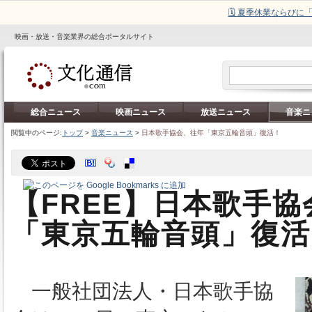
🗓️ 夏季休業ならび
映画・放送・音楽業界の総合ポータルサイト
総合ニュース
映画ニュース
放送ニュース
音楽ニ
閲覧中のページ:
トップ
>
音楽ニュース
>
日本歌手協会、往年「東京五輪音頭」復活！
【FREE】日本歌手
「東京五輪音頭」復活
一般社団法人・日本歌手協