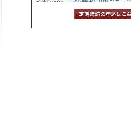
この記事の全文は
「日刊文化通信速報（日刊紙＋Web）」
の