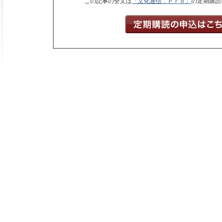
この記事の全文は
「文化通信．Ｐｒｏ」
の定期購読