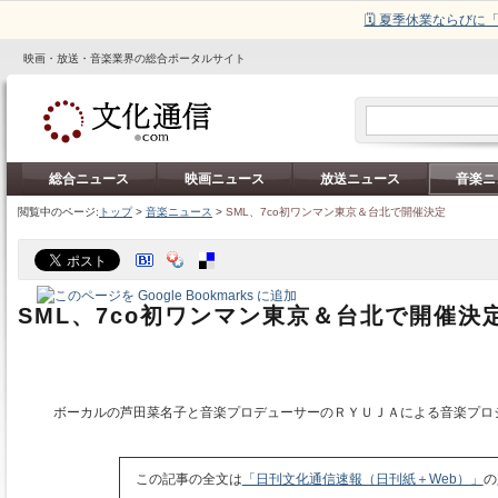
🗓️ 夏季休業ならび
映画・放送・音楽業界の総合ポータルサイト
総合ニュース
映画ニュース
放送ニュース
音楽ニ
閲覧中のページ:
トップ
>
音楽ニュース
>
SML、7co初ワンマン東京＆台北で開催決定
SML、7co初ワンマン東京＆台北で開催決
ボーカルの芦田菜名子と音楽プロデューサーのＲＹＵＪＡによる音楽プロ
この記事の全文は
「日刊文化通信速報（日刊紙＋Web）」
の