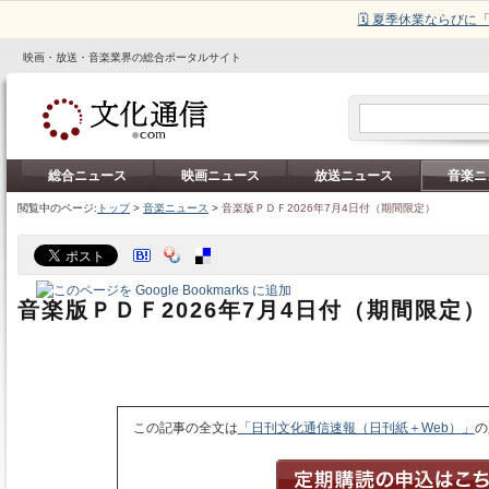
🗓️ 夏季休業ならび
映画・放送・音楽業界の総合ポータルサイト
総合ニュース
映画ニュース
放送ニュース
音楽ニ
閲覧中のページ:
トップ
>
音楽ニュース
>
音楽版ＰＤＦ2026年7月4日付（期間限定）
音楽版ＰＤＦ2026年7月4日付（期間限定）
この記事の全文は
「日刊文化通信速報（日刊紙＋Web）」
の