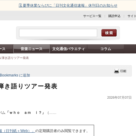
🗓️ 夏季休業ならびに「日刊文化通信速報」休刊日のお知らせ
サービス一覧
|
購読申込
|
サイ
ース
音楽ニュース
文化通信バラエティ
コラム
＆弾き語りツアー発表
弾き語りツアー発表
2026年07月07日
バム
「ｗｈｏ ａｍ ｉ？」
（……
報（日刊紙＋Web）」
の定期購読者のみ閲覧できます。