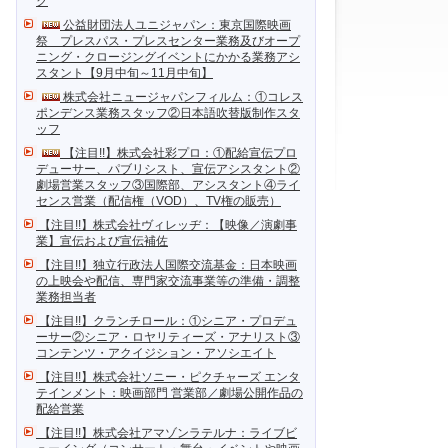
ク
公益財団法人ユニジャパン：東京国際映画
祭 プレスパス・プレスセンター業務及びオープ
ニング・クロージングイベントにかかる業務アシ
スタント【9月中旬～11月中旬】
株式会社ニュージャパンフィルム：①コレス
ポンデンス業務スタッフ②日本語吹替版制作スタ
ッフ
【注目!!】株式会社彩プロ：①配給宣伝プロ
デューサー、パブリシスト、宣伝アシスタント②
劇場営業スタッフ③国際部、アシスタント④ライ
センス営業（配信権（VOD）、TV権の販売）
【注目!!】株式会社ヴィレッヂ：【映像／演劇事
業】宣伝および宣伝補佐
【注目!!】独立行政法人国際交流基金：日本映画
の上映会や配信、専門家交流事業等の準備・調整
業務担当者
【注目!!】クランチロール：①シニア・プロデュ
ーサー②シニア・ロヤリティーズ・アナリスト③
コンテンツ・アクイジション・アソシエイト
【注目!!】株式会社ソニー・ピクチャーズ エンタ
テインメント：映画部門 営業部／劇場公開作品の
配給営業
【注目!!】株式会社アマゾンラテルナ：ライブビ