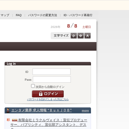
トマップ
|
FAQ
|
パスワードの変更方法
|
ID・パスワード再発行
8
8
2026年
土曜日
ID
Pass
次回から自動ログイン
パスワードを忘れてしまった方はこちら
エンタメ業界 求人情報 “ＢｕｎＪＯＢ”
more
有限会社ミラクルヴォイス：宣伝プロデュー
サー、パブリシティ、宣伝部アシスタント、デス