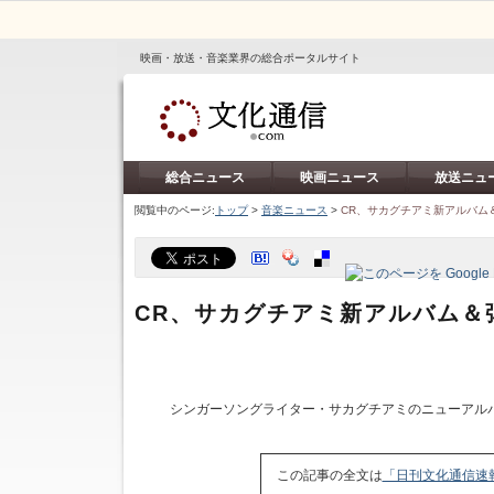
映画・放送・音楽業界の総合ポータルサイト
総合ニュース
映画ニュース
放送ニュ
閲覧中のページ:
トップ
>
音楽ニュース
>
CR、サカグチアミ新アルバム
CR、サカグチアミ新アルバム＆
シンガーソングライター・サカグチアミのニューアル
この記事の全文は
「日刊文化通信速