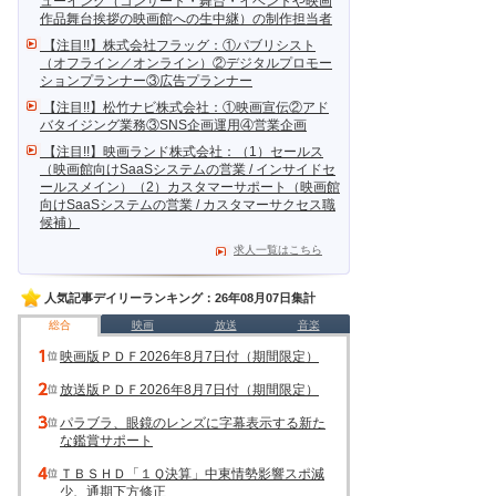
ューイング（コンサート・舞台・イベントや映画
作品舞台挨拶の映画館への生中継）の制作担当者
【注目!!】株式会社フラッグ：①パブリシスト
（オフライン／オンライン）②デジタルプロモー
ションプランナー③広告プランナー
【注目!!】松竹ナビ株式会社：①映画宣伝②アド
バタイジング業務③SNS企画運用④営業企画
【注目!!】映画ランド株式会社：（1）セールス
（映画館向けSaaSシステムの営業 / インサイドセ
ールスメイン）（2）カスタマーサポート（映画館
向けSaaSシステムの営業 / カスタマーサクセス職
候補）
求人一覧はこちら
人気記事デイリーランキング：26年08月07日集計
総合
映画
放送
音楽
映画版ＰＤＦ2026年8月7日付（期間限定）
放送版ＰＤＦ2026年8月7日付（期間限定）
パラブラ、眼鏡のレンズに字幕表示する新た
な鑑賞サポート
ＴＢＳＨＤ「１Ｑ決算」中東情勢影響スポ減
少、通期下方修正