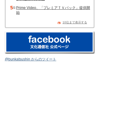
Prime Video、「プレミアＴＶパック」提供開
始
10位まで表示する
@bunkatsushin からのツイート