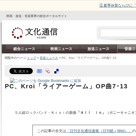
🗓️ 夏季休業ならび
映画・放送・音楽業界の総合ポータルサイト
総合ニュース
映画ニュース
放送ニュース
音楽ニ
閲覧中のページ:
トップ
>
音楽ニュース
>
PC、Kroi「ライアーゲーム」OP曲7･13
PC、Kroi「ライアーゲーム」OP曲7･13
５人組ロックバンド・Ｋｒｏｉの新曲
「Ａｌｌ ｉｎ」
（ポニーキャニオ
この記事の全文は
「日刊文化通信速報（日刊紙＋Web）」
の