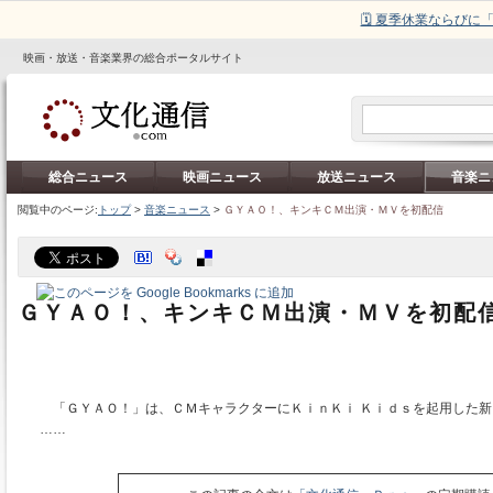
🗓️ 夏季休業ならび
映画・放送・音楽業界の総合ポータルサイト
総合ニュース
映画ニュース
放送ニュース
音楽ニ
閲覧中のページ:
トップ
>
音楽ニュース
>
ＧＹＡＯ！、キンキＣＭ出演・ＭＶを初配信
ＧＹＡＯ！、キンキＣＭ出演・ＭＶを初配
「ＧＹＡＯ！」は、ＣＭキャラクターにＫｉｎＫｉ Ｋｉｄｓを起用した新
……