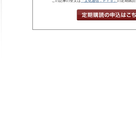
この記事の全文は
「文化通信．Ｐｒｏ」
の定期購読