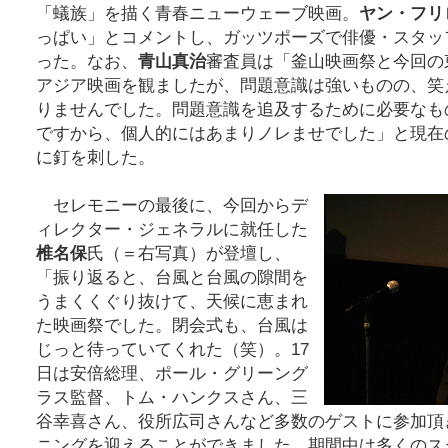
「蟻族」を描く青春ニューウェーブ映画。
ヤン・フリ
っぱい」とコメントし、ガッツポーズで俳優・スタッ
った。なお、
青山真治
審査員は「釜山映画祭と今回の
アジア映画を観ましたが、問題意識は強いものの、笑
りませんでした。問題意識を追及するために必要なも
ですから、個人的にはあまりノレませでした」と現在
に釘を刺した。
セレモニーの最後に、今回からデ
ィレクター・ジェネラルに就任した
椎名保
氏（＝右写真）が登壇し、
「振り返ると、台風と台風の隙間を
うまくくぐり抜けて、天候に恵まれ
た映画祭でした。閉会式も、台風は
じっと待っていてくれた（笑）。17
日は安倍総理、ポール・グリーング
ラス監督、トム・ハンクスさん、三
谷幸喜さん、役所広司さんなど多数のゲストに参加頂
ニングを迎えることができました。期間中は多くのスタ