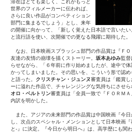
滞在はとても楽しく、これがもっと
世界のフィルメーカーに伝われば、
さらに良い作品がコンペティション
部門に集まるでしょう」とし、来年
の開催に向かって、「新しく覚えた日本語で言いたい
と流行語を使い、次開催での更なる飛躍に期待した。
なお、日本映画スプラッシュ部門の作品賞は『ＦＯ
友達の友情の崩壊を描くストーリー。
坂本あゆみ
監督
らせながら、「６年前に作り始めましたが、途中で体
かってしまいました。その思いを、こういう形で認め
と語った。
クリスチャン・ジュンヌ
審査員は「鑑賞し
ーに溢れた作品で、チャレンジングな気持ちにさせら
オロ・ベルトリン
審査員は「全員一致で『ＦＯＲＭＡ
内訳を明かした。
また、アジアの未来部門の作品賞は中国映画『今日
し、次点のスペシャル・メンションとして日本映画『
と‐』に決定。『今日から明日へ』は、高学歴にも関