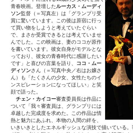
青春映画。登壇した
ルーカス・ムーディ
ソン
監督（＝写真左）は「グランプリ受
賞に驚いています。この後は原宿に行っ
て買い物をしようと考えていたぐらい
で、まさか受賞できるとは考えていませ
んでした。この映画は、妻のココが原作
を書いています。彼女自身がモデルとな
っており、彼女の青春時代に感謝したい
です」と喜びの言葉を語り、
ココ・ムー
ディソン
さん（＝写真中央／右はお嬢さ
ん）も「たくさんの少女、女性たちのイ
ンスピレーションになってほしい」と笑
顔で語った。
チェン・カイコー
審査委員長は作品に
ついて「我々審査員は、グランプリには
卓越した完成度を求めた。この作品は情
熱と魅力にあふれ、本物の人間の絆を、
いきいきとしたエネルギッシュな演技で描いている。