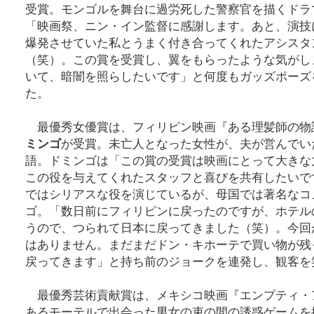
受賞。モンゴルを舞台に過労死した警察官を描くドラ
「映画祭、ニン・イン監督に感謝します。あと、演技
爆発させていた私とうまく付き合ってくれたアシスタ
（笑）。この賞を受賞し、翼をもらったような気がし
いて、暗闇を照らしたいです」と何度もガッズポーズ
た。
最優秀女優賞は、フィリピン映画『ある理髪師の物
ミンゴ
が受賞。未亡人となった女性が、夫が営んでい
語。ドミンゴは「この賞の受賞は映画にとって大きな
この役を与えてくれたスタッフと喜びを共有したいで
ではシリアスな役を演じているが、母国では著名なコ
ゴ。「数日前にフィリピンに戻ったのですが、ホテル
うので、つられて日本に戻ってきました（笑）。今回
はありません。まだまだドン・キホーテで買い物が残
戻ってきます」と持ち前のジョークを連発し、観客を
最優秀芸術貢献賞は、メキシコ映画『エンプティ・
あるモーテルで出会った男女の束の間の誘惑ゲームを