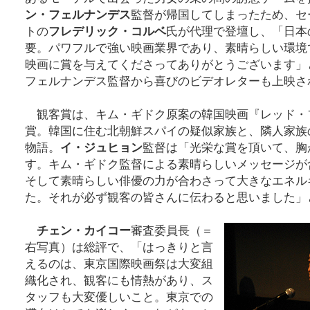
ン・フェルナンデス
監督が帰国してしまったため、セ
トの
フレデリック・コルベ
氏が代理で登壇し、「日本
要。パワフルで強い映画業界であり、素晴らしい環境
映画に賞を与えてくださってありがとうございます」
フェルナンデス監督から喜びのビデオレターも上映さ
観客賞は、キム・ギドク原案の韓国映画『レッド・
賞。韓国に住む北朝鮮スパイの疑似家族と、隣人家族
物語。
イ・ジュヒョン
監督は「光栄な賞を頂いて、胸
す。キム・ギドク監督による素晴らしいメッセージが
そして素晴らしい俳優の力が合わさって大きなエネル
た。それが必ず観客の皆さんに伝わると思いました」
チェン・カイコー
審査委員長（＝
右写真）は総評で、「はっきりと言
えるのは、東京国際映画祭は大変組
織化され、観客にも情熱があり、ス
タッフも大変優しいこと。東京での