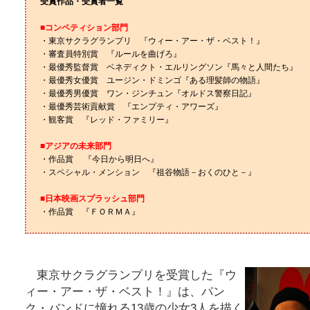
受賞作品・受賞者一覧
■コンペティション部門
・東京サクラグランプリ 『ウィー・アー・ザ・ベスト！』
・審査員特別賞 『ルールを曲げろ』
・最優秀監督賞 ベネディクト・エルリングソン『馬々と人間たち』
・最優秀女優賞 ユージン・ドミンゴ『ある理髪師の物語』
・最優秀男優賞 ワン・ジンチュン『オルドス警察日記』
・最優秀芸術貢献賞 『エンプティ・アワーズ』
・観客賞 『レッド・ファミリー』
■アジアの未来部門
・作品賞 『今日から明日へ』
・スペシャル・メンション 『祖谷物語－おくのひと－』
■日本映画スプラッシュ部門
・作品賞 『ＦＯＲＭＡ』
東京サクラグランプリを受賞した『ウ
ィー・アー・ザ・ベスト！』は、パン
ク・バンドに憧れる13歳の少女3人を描く