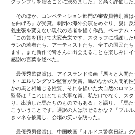
グランプリを贈ることに決めました」と高く評価した
そのほか、コンペティション部門の審査員特別賞は
を曲げろ』が受賞。劇団の海外公演をめぐり、親に反
義主張を変えない現代の若者を描く作品。
ベーナム・
「この賞を頂けて大変光栄です。スタッフに感謝した
ランの若者たち、アーティストたち、全ての国民たち
ます。また新作で皆さんに出会えることを楽しみにイ
感謝の言葉を述べた。
最優秀監督賞は、アイスランド映画『馬々と人間た
ト・エルリングソン
監督が受賞。馬のなかの人間的性
かの馬と相通じる性質、それを描いた大自然のロマン
監督は「これはとても大事な賞。私だけでなく、スタ
り、出演した馬たちのものでもある」と語り、「馬た
こういうことです。通訳の人は訳せるかな？『ブルル
きマネを披露し、会場の笑いを誘った。
最優秀男優賞は、中国映画『オルドス警察日記』の