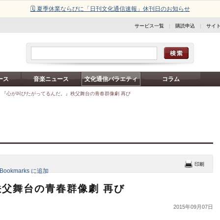
🗓️ 夏季休業ならびに「日刊文化通信速報」休刊日のお知らせ
サービス一覧
|
購読申込
|
サイ
ース
音楽ニュース
文化通信バラエティ
コラム
>
『心が叫びたがってるんだ。』秩父舞台の青春群像劇 再び
父舞台の青春群像劇 再び
2015年09月07日