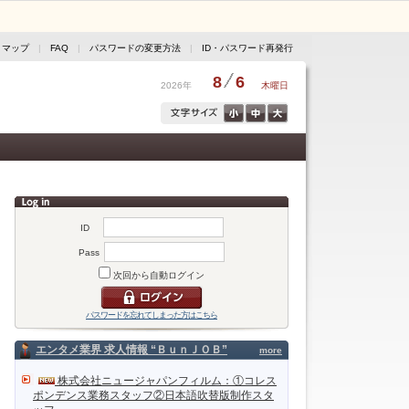
トマップ
|
FAQ
|
パスワードの変更方法
|
ID・パスワード再発行
8
6
2026年
木曜日
ID
Pass
次回から自動ログイン
パスワードを忘れてしまった方はこちら
エンタメ業界 求人情報 “ＢｕｎＪＯＢ”
more
株式会社ニュージャパンフィルム：①コレス
ポンデンス業務スタッフ②日本語吹替版制作スタ