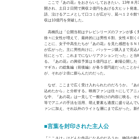
ここで『あの花』をおさらいしておきたい。13年８月3
開され、土日２日間で興収２億円をあげる大ヒット発進
語、泣けるアニメとして口コミが広がり、延べ１２６館で
収は10億円を突破した。
高橋氏は「公開当初はテレビシリーズのファンが多く
徐々に女性が増えて、最終的には男性６割、女性４割く
ことに、女子中高生たちが『あの花』を見た感想をＳＮ
が広がった。主に男性向けに、パッケージ購入まで見込
社にとって、これまでにないリアクションだった」と当
る。『あの花』の興収予算は５億円ほど。劇場公開した
マギカ』の総集編（前後編）が各５億円超だったことか
が、それが２倍に膨らんだのだった。
なぜ、ここまで広く受け入れられたのだろうか。『あの
込めたから」と分析する。映画ファンは往々にしてアニ
な中、『あの花』は一見して一般向けの内容に映る。そ
等でアニメの手法を活用、萌え要素も適度に盛り込んで
ァンに加え、それ以外のライトな層にまで広がった。新
■言葉を封印された主人公
『ここさけ』はどんな作品になるのだろうか。物語の舞