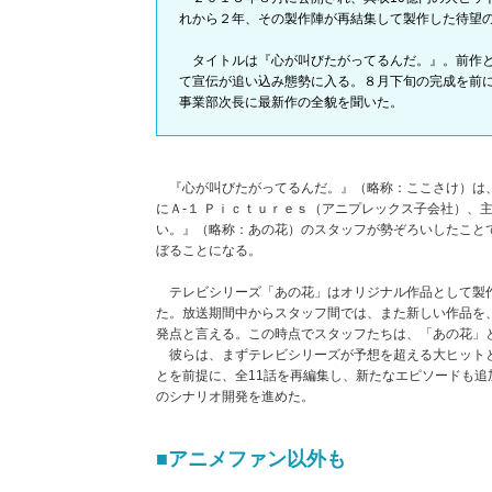
れから２年、その製作陣が再結集して製作した待望
タイトルは『心が叫びたがってるんだ。』。前作と
て宣伝が追い込み態勢に入る。８月下旬の完成を前
事業部次長に最新作の全貌を聞いた。
『心が叫びたがってるんだ。』（略称：ここさけ）は、
にＡ‐１ Ｐｉｃｔｕｒｅｓ（アニプレックス子会社）、
い。』（略称：あの花）のスタッフが勢ぞろいしたこと
ぼることになる。
テレビシリーズ「あの花」はオリジナル作品として製作
た。放送期間中からスタッフ間では、また新しい作品を
発点と言える。この時点でスタッフたちは、「あの花」
彼らは、まずテレビシリーズが予想を超える大ヒットと
とを前提に、全11話を再編集し、新たなエピソードも追
のシナリオ開発を進めた。
■アニメファン以外も