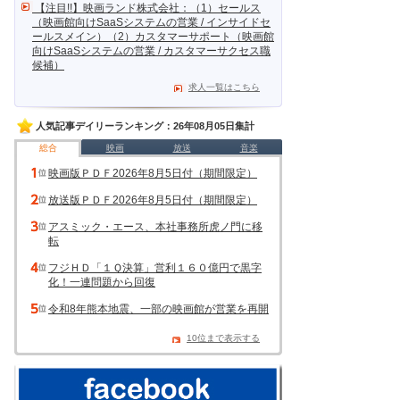
【注目!!】映画ランド株式会社：（1）セールス
（映画館向けSaaSシステムの営業 / インサイドセ
ールスメイン）（2）カスタマーサポート（映画館
向けSaaSシステムの営業 / カスタマーサクセス職
候補）
求人一覧はこちら
人気記事デイリーランキング：26年08月05日集計
総合
映画
放送
音楽
映画版ＰＤＦ2026年8月5日付（期間限定）
放送版ＰＤＦ2026年8月5日付（期間限定）
アスミック・エース、本社事務所虎ノ門に移
転
フジＨＤ「１Ｑ決算」営利１６０億円で黒字
化！一連問題から回復
令和8年熊本地震、一部の映画館が営業を再開
10位まで表示する