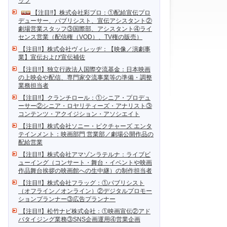
ッフ
【注目!!】株式会社彩プロ：①配給宣伝プロ
デューサー、パブリシスト、宣伝アシスタント②
劇場営業スタッフ③国際部、アシスタント④ライ
センス営業（配信権（VOD）、TV権の販売）
【注目!!】株式会社ヴィレッヂ：【映像／演劇事
業】宣伝および宣伝補佐
【注目!!】独立行政法人国際交流基金：日本映画
の上映会や配信、専門家交流事業等の準備・調整
業務担当者
【注目!!】クランチロール：①シニア・プロデュ
ーサー②シニア・ロヤリティーズ・アナリスト③
コンテンツ・アクイジション・アソシエイト
【注目!!】株式会社ソニー・ピクチャーズ エンタ
テインメント：映画部門 営業部／劇場公開作品の
配給営業
【注目!!】株式会社アマゾンラテルナ：ライブビ
ューイング（コンサート・舞台・イベントや映画
作品舞台挨拶の映画館への生中継）の制作担当者
【注目!!】株式会社フラッグ：①パブリシスト
（オフライン／オンライン）②デジタルプロモー
ションプランナー③広告プランナー
【注目!!】松竹ナビ株式会社：①映画宣伝②アド
バタイジング業務③SNS企画運用④営業企画