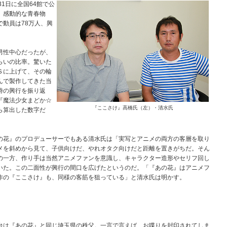
1日に全国64館で公
。感動的な青春物
動員は78万人、興
男性中心だったが、
らいの比率。驚いた
Ｓに上げて、その輪
んで製作してきた当
時の興行を振り返
『魔法少女まどか☆
『ここさけ』高橋氏（左）・清水氏
ら算出した数字だ
花』のプロデューサーでもある清水氏は「実写とアニメの両方の客層を取り
メを斜めから見て、子供向けだ、やれオタク向けだと距離を置きがちだ。そん
の一方、作り手は当然アニメファンを意識し、キャラクター造形やセリフ回し
いた。この二面性が興行の間口を広げたというのだ。「『あの花』はアニメフ
作の『ここさけ』も、同様の客筋を狙っている」と清水氏は明かす。
台は『あの花』と同じ埼玉県の秩父。一言で言えば、お喋りを封印されてしま