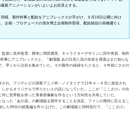
の最新アニメーションがいよいよお目見えする。
同様、製作幹事と配給をアニプレックスが手がけ、９月19日公開に向け
に、企画・プロデュースの清水博之企画制作部長、配給統括の高橋優ＣＬ
監督に長井龍雪、脚本に岡田麿里、キャラクターデザインに田中将賀、制作
主幹事にアニプレックスと、『劇場版 あの日見た花の名前を僕達はまだ知らな
で、早くから注目を集めていた。その製作の経緯をたどると、４年前にさかの
され、フジテレビの深夜アニメ枠・ノイタミナで11年４～６月に放送され
、しかもオリジナルで作りたいとの話になっていた。ここが『ここさけ』の出
と同じ世界観を持った青春群像劇を作るという方向性を共有していた。
なった「あの花」の劇場版を製作することを決定。ファンの期待に応えるこ
加した99分の総集編を作り上げた。この劇場版と同時並行で、『ここさけ』