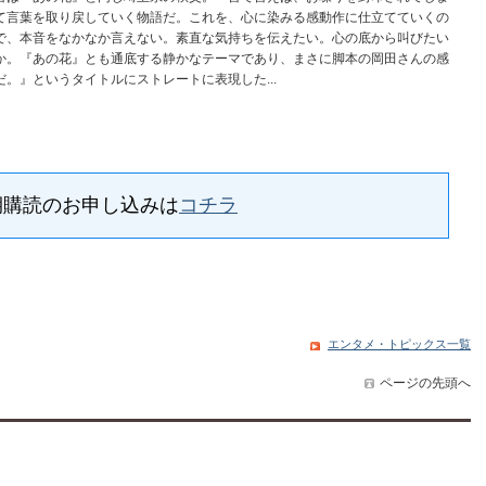
て言葉を取り戻していく物語だ。これを、心に染みる感動作に仕立てていくの
で、本音をなかなか言えない。素直な気持ちを伝えたい。心の底から叫びたい
か。『あの花』とも通底する静かなテーマであり、まさに脚本の岡田さんの感
。』というタイトルにストレートに表現した...
期購読のお申し込みは
コチラ
エンタメ・トピックス一覧
ページの先頭へ