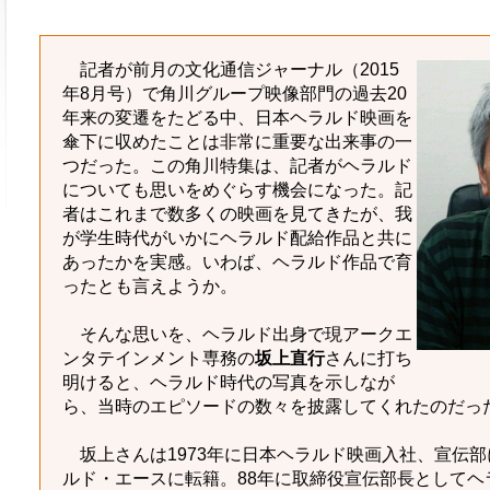
記者が前月の文化通信ジャーナル（2015
年8月号）で角川グループ映像部門の過去20
年来の変遷をたどる中、日本ヘラルド映画を
傘下に収めたことは非常に重要な出来事の一
つだった。この角川特集は、記者がヘラルド
についても思いをめぐらす機会になった。記
者はこれまで数多くの映画を見てきたが、我
が学生時代がいかにヘラルド配給作品と共に
あったかを実感。いわば、ヘラルド作品で育
ったとも言えようか。
そんな思いを、ヘラルド出身で現アークエ
ンタテインメント専務の
坂上直行
さんに打ち
明けると、ヘラルド時代の写真を示しなが
ら、当時のエピソードの数々を披露してくれたのだっ
坂上さんは1973年に日本ヘラルド映画入社、宣伝部
ルド・エースに転籍。88年に取締役宣伝部長としてヘ