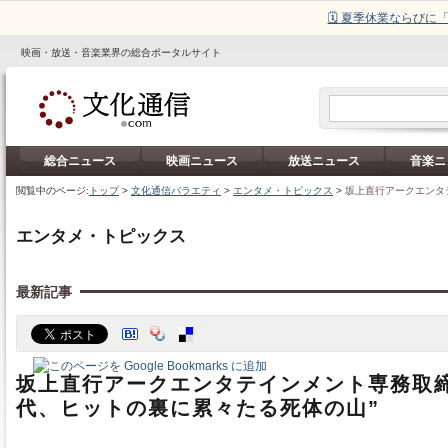
🗓️ 夏季休業ならび
映画・放送・音楽業界の総合ポータルサイト
総合ニュース
映画ニュース
放送ニュース
音楽ニ
閲覧中のページ:
トップ
>
文化通信バラエティ
>
エンタメ・トピックス
>
坂上直行アークエンタ
エンタメ・トピックス
最新記事
坂上直行アークエンタテインメント専務取締
代、ヒットの裏に累々たる死体の山”