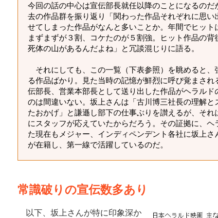
今回の話の中心は宣伝部長就任以降のことになるのだ
去の作品群を振り返り「関わった作品それぞれに思い
せてしまった作品がなんと多いことか。年間でヒット
まずまずが３割、コケたのが５割強。ヒット作品の背
死体の山があるんだよね」と冗談混じりに語る。
それにしても、この一覧（下表参照）を眺めると、
る作品ばかり。見た当時の記憶が鮮烈に呼び覚まされ
伝部長、営業本部長として送り出した作品がヘラルド
のは間違いない。坂上さんは「古川博三社長の理解と
たおかげ」と謙遜し部下の仕事ぶりを讃えるが、それ
にスタッフが応えていたからだろう。その証拠に、ヘ
た現在もメジャー、インディペンデント各社に坂上さ
が在籍し、第一線で活躍しているのだ。
常識破りの宣伝数多あり
以下、坂上さんが特に印象深か