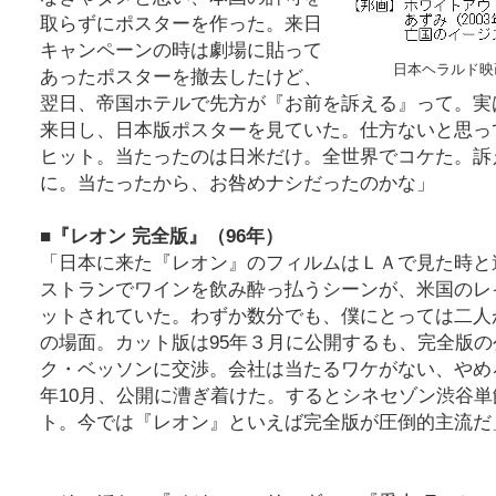
取らずにポスターを作った。来日
キャンペーンの時は劇場に貼って
日本ヘラルド映
あったポスターを撤去したけど、
翌日、帝国ホテルで先方が『お前を訴える』って。実
来日し、日本版ポスターを見ていた。仕方ないと思っ
ヒット。当たったのは日米だけ。全世界でコケた。訴
に。当たったから、お咎めナシだったのかな」
■『レオン 完全版』（96年）
「日本に来た『レオン』のフィルムはＬＡで見た時と
ストランでワインを飲み酔っ払うシーンが、米国のレ
ットされていた。わずか数分でも、僕にとっては二人
の場面。カット版は95年３月に公開するも、完全版
ク・ベッソンに交渉。会社は当たるワケがない、やめ
年10月、公開に漕ぎ着けた。するとシネセゾン渋谷
ト。今では『レオン』といえば完全版が圧倒的主流だ