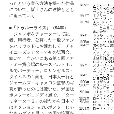
ったという宣伝方法を採った作品
について、坂上さんの述懐ととも
に追っていく。
■『トゥルーライズ』（94年）
「ジャンボをチャーターして記
者、興行者、公募した一般ファン
をハリウッドにお連れして、チャ
イニーズシアターで初の試写会。
続いて、向かいにある第１回アカ
デミー賞会場のルーズベルトホテ
ルでパーティー。ロサンゼルス・
タイムズの１面を、日本人一行と
ジェームズ・キャメロン監督の写
真が飾ったのには驚いた。米国版
ポスターがコメディ風で、『ター
ミネーター２』の後だから日本で
はアクションっぽいポスターじゃ
なきゃダメと思い、本国の許可を