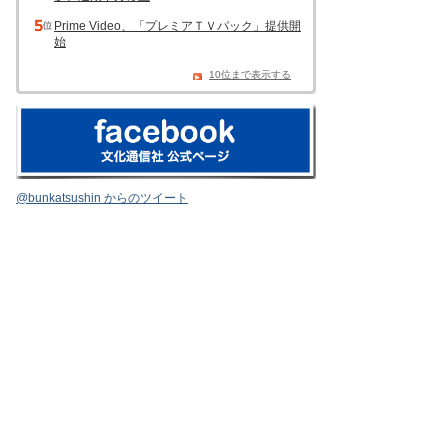
Prime Video、「プレミアＴＶパック」提供開
始
10位まで表示する
@bunkatsushin からのツイート