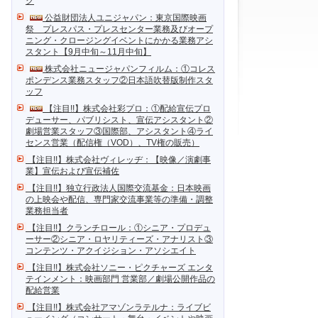
ク
公益財団法人ユニジャパン：東京国際映画
祭 プレスパス・プレスセンター業務及びオープ
ニング・クロージングイベントにかかる業務アシ
スタント【9月中旬～11月中旬】
株式会社ニュージャパンフィルム：①コレス
ポンデンス業務スタッフ②日本語吹替版制作スタ
ッフ
【注目!!】株式会社彩プロ：①配給宣伝プロ
デューサー、パブリシスト、宣伝アシスタント②
劇場営業スタッフ③国際部、アシスタント④ライ
センス営業（配信権（VOD）、TV権の販売）
【注目!!】株式会社ヴィレッヂ：【映像／演劇事
業】宣伝および宣伝補佐
【注目!!】独立行政法人国際交流基金：日本映画
の上映会や配信、専門家交流事業等の準備・調整
業務担当者
【注目!!】クランチロール：①シニア・プロデュ
ーサー②シニア・ロヤリティーズ・アナリスト③
コンテンツ・アクイジション・アソシエイト
【注目!!】株式会社ソニー・ピクチャーズ エンタ
テインメント：映画部門 営業部／劇場公開作品の
配給営業
【注目!!】株式会社アマゾンラテルナ：ライブビ