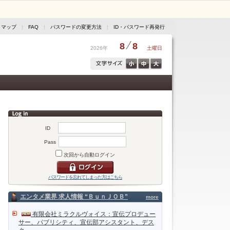
トマップ
|
FAQ
|
パスワードの変更方法
|
ID・パスワード再発行
8
8
2026年
土曜日
ID
Pass
次回から自動ログイン
パスワードを忘れてしまった方はこちら
エンタメ業界 求人情報 “ＢｕｎＪＯＢ”
more
有限会社ミラクルヴォイス：宣伝プロデュー
サー、パブリシティ、宣伝部アシスタント、デス