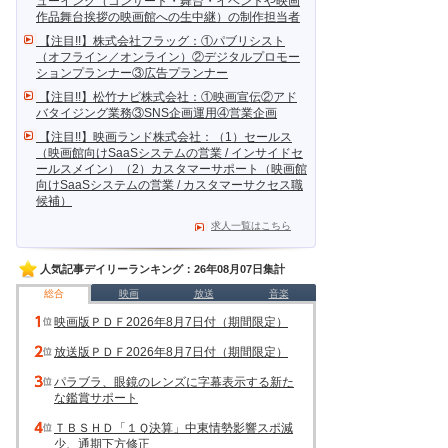
ューイング（コンサート・舞台・イベントや映画
作品舞台挨拶の映画館への生中継）の制作担当者
【注目!!】株式会社フラッグ：①パブリシスト
（オフライン／オンライン）②デジタルプロモー
ションプランナー③広告プランナー
【注目!!】松竹ナビ株式会社：①映画宣伝②アド
バタイジング業務③SNS企画運用④営業企画
【注目!!】映画ランド株式会社：（1）セールス
（映画館向けSaaSシステムの営業 / インサイドセ
ールスメイン）（2）カスタマーサポート（映画館
向けSaaSシステムの営業 / カスタマーサクセス職
候補）
求人一覧はこちら
人気記事デイリーランキング：26年08月07日集計
総合
映画
放送
音楽
映画版ＰＤＦ2026年8月7日付（期間限定）
放送版ＰＤＦ2026年8月7日付（期間限定）
パラブラ、眼鏡のレンズに字幕表示する新た
な鑑賞サポート
ＴＢＳＨＤ「１Ｑ決算」中東情勢影響スポ減
少、通期下方修正