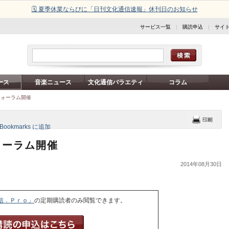
🗓️ 夏季休業ならびに「日刊文化通信速報」休刊日のお知らせ
サービス一覧
|
購読申込
|
サイ
ース
音楽ニュース
文化通信バラエティ
コラム
フォーラム開催
ォーラム開催
2014年08月30日
信．Ｐｒｏ」
の定期購読者のみ閲覧できます。