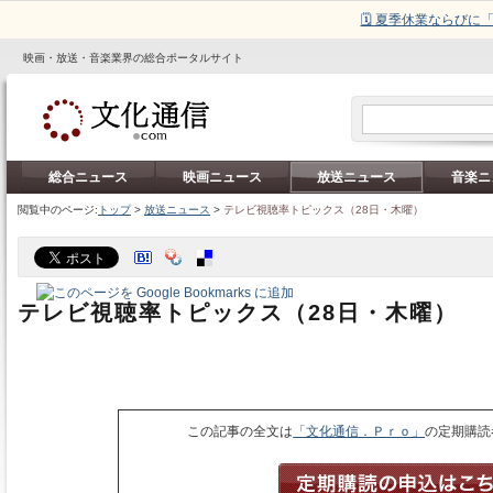
🗓️ 夏季休業ならび
映画・放送・音楽業界の総合ポータルサイト
総合ニュース
映画ニュース
放送ニュース
音楽ニ
閲覧中のページ:
トップ
>
放送ニュース
>
テレビ視聴率トピックス（28日・木曜）
テレビ視聴率トピックス（28日・木曜）
この記事の全文は
「文化通信．Ｐｒｏ」
の定期購読