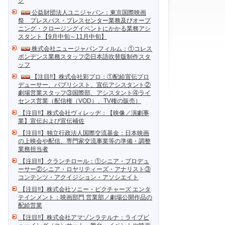
ク
公益財団法人ユニジャパン：東京国際映画
祭 プレスパス・プレスセンター業務及びオープ
ニング・クロージングイベントにかかる業務アシ
スタント【9月中旬～11月中旬】
株式会社ニュージャパンフィルム：①コレス
ポンデンス業務スタッフ②日本語吹替版制作スタ
ッフ
【注目!!】株式会社彩プロ：①配給宣伝プロ
デューサー、パブリシスト、宣伝アシスタント②
劇場営業スタッフ③国際部、アシスタント④ライ
センス営業（配信権（VOD）、TV権の販売）
【注目!!】株式会社ヴィレッヂ：【映像／演劇事
業】宣伝および宣伝補佐
【注目!!】独立行政法人国際交流基金：日本映画
の上映会や配信、専門家交流事業等の準備・調整
業務担当者
【注目!!】クランチロール：①シニア・プロデュ
ーサー②シニア・ロヤリティーズ・アナリスト③
コンテンツ・アクイジション・アソシエイト
【注目!!】株式会社ソニー・ピクチャーズ エンタ
テインメント：映画部門 営業部／劇場公開作品の
配給営業
【注目!!】株式会社アマゾンラテルナ：ライブビ