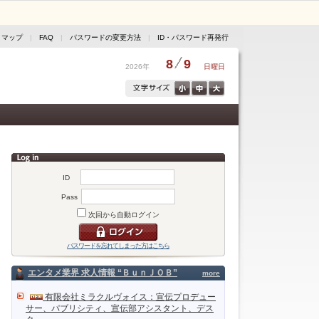
トマップ
|
FAQ
|
パスワードの変更方法
|
ID・パスワード再発行
8
9
2026年
日曜日
ID
Pass
次回から自動ログイン
パスワードを忘れてしまった方はこちら
エンタメ業界 求人情報 “ＢｕｎＪＯＢ”
more
有限会社ミラクルヴォイス：宣伝プロデュー
サー、パブリシティ、宣伝部アシスタント、デス