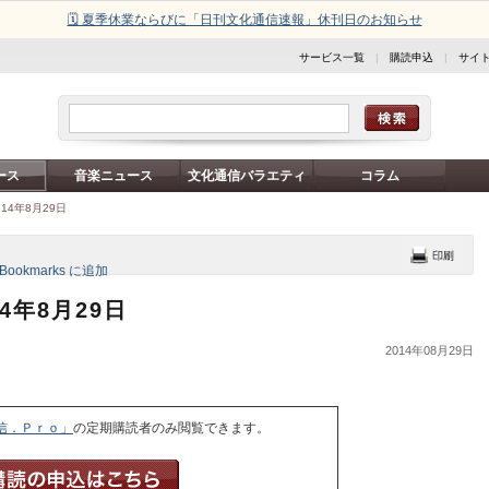
🗓️ 夏季休業ならびに「日刊文化通信速報」休刊日のお知らせ
サービス一覧
|
購読申込
|
サイ
ース
音楽ニュース
文化通信バラエティ
コラム
14年8月29日
4年8月29日
2014年08月29日
信．Ｐｒｏ」
の定期購読者のみ閲覧できます。