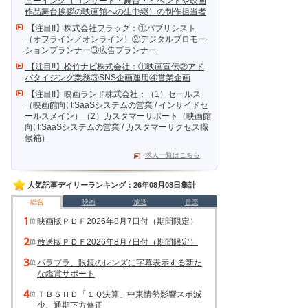
ューイング（コンサート・舞台・イベントや映画
作品舞台挨拶の映画館への生中継）の制作担当者
【注目!!】株式会社フラッグ：①パブリシスト
（オフライン／オンライン）②デジタルプロモー
ションプランナー③広告プランナー
【注目!!】松竹ナビ株式会社：①映画宣伝②アド
バタイジング業務③SNS企画運用④営業企画
【注目!!】映画ランド株式会社：（1）セールス
（映画館向けSaaSシステムの営業 / インサイドセ
ールスメイン）（2）カスタマーサポート（映画館
向けSaaSシステムの営業 / カスタマーサクセス職
候補）
求人一覧はこちら
人気記事デイリーランキング：26年08月08日集計
総合
映画
放送
音楽
映画版ＰＤＦ2026年8月7日付（期間限定）
放送版ＰＤＦ2026年8月7日付（期間限定）
パラブラ、眼鏡のレンズに字幕表示する新た
な鑑賞サポート
ＴＢＳＨＤ「１Ｑ決算」中東情勢影響スポ減
少、通期下方修正