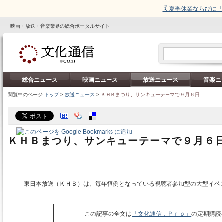
🗓️ 夏季休業ならび
映画・放送・音楽業界の総合ポータルサイト
総合ニュース
映画ニュース
放送ニュース
音楽ニ
閲覧中のページ:
トップ
>
放送ニュース
>
ＫＨＢまつり、サンキューテーマで９月６日
ＫＨＢまつり、サンキューテーマで９月６
東日本放送（ＫＨＢ）は、毎年恒例となっている視聴者参加型の大型イベ
この記事の全文は
「文化通信．Ｐｒｏ」
の定期購読