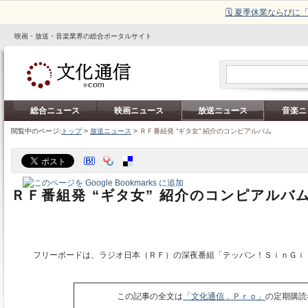
🗓️ 夏季休業ならび
映画・放送・音楽業界の総合ポータルサイト
総合ニュース
映画ニュース
放送ニュース
音楽ニ
閲覧中のページ:
トップ
>
放送ニュース
>
ＲＦ番組発 “ギタ女” 紹介のコンピアルバム
ＲＦ番組発 “ギタ女” 紹介のコンピアルバ
フリーボードは、ラジオ日本（ＲＦ）の深夜番組「テッパン！ＳｉｎＧｉ
この記事の全文は
「文化通信．Ｐｒｏ」
の定期購読